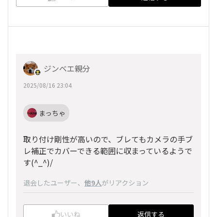
ジンベエ親分
2025/08/16 23:04
まっちゃ
取り付け剛性が高いので、ブレてもカメラの手ブ
レ補正でカバーできる範囲に収まっているようで
す(^_^)/
退会したユーザー
、
他9人
がリアクション
いいね
返信する