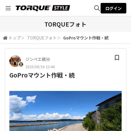
ログイン
全体検索
TORQUEフォト
トップ
＞
TORQUEフォト
＞
GoProマウント作戦・続
検索
ジンベエ親分
2025/08/16 22:44
GoProマウント作戦・続