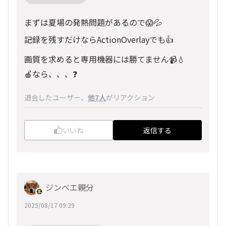
まずは夏場の発熱問題があるので😱💦
記録を残すだけならActionOverlayでも👍
画質を求めると専用機器には勝てません📹️💧
🍎なら、、、❓️
退会したユーザー
、
他7人
がリアクション
いいね
返信する
ジンベエ親分
2025/08/17 09:29