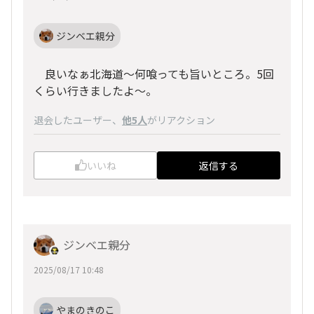
ジンベエ親分
良いなぁ北海道～何喰っても旨いところ。5回
くらい行きましたよ～。
退会したユーザー
、
他5人
がリアクション
いいね
返信する
ジンベエ親分
2025/08/17 10:48
やまのきのこ