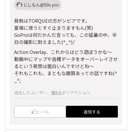
にしもん@50s pro
発熱はTORQUEの方がシビアです。
夏場に使うとすぐ止まりますもん(笑)
GoProは何だかんだ言っても、この猛暑の中、半
日の撮影に耐えました(^_^)/
Action Overlay、これからはどう遊ぼうかな～
動画中にマップや各種データをオーバーレイさせ
るという発想は面白いんですけどね～
それもこれも、まともな画質あっての話ですね(^
_^;
退会したユーザー
、
他5人
がリアクション
いいね
返信する