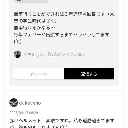
無事行くことができれば３年連続４回目です（大
昔の学生時代は除く）
無事行けるかなぁ～
毎年フェリーが出航するまでハラハラしてます
(笑)
、
他3人
がリアクション
ドラえもん
いいね
返信する
dukeueno
2025/08/17 06:29
赤いヘルメット、素敵ですね。私も還暦過ぎてます
が、誰も何もくれません(笑)