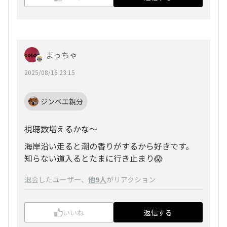
まっちゃ
2025/08/16 23:15
ジンベエ親分
視聴数増えるかな〜
海岸沿い走ると潮の香りがするから好きです。
知らない道入るとたまに行き止まり😱
退会したユーザー
、
他9人
がリアクション
いいね
返信する