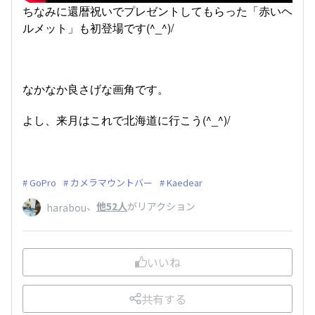
ちなみに還暦祝いでプレゼントしてもらった「赤いヘ
ルメット」も初登場です(^_^)/
なかなか良さげな画角です。
よし、来月はこれで北海道に行こう(^_^)/
GoPro
カメラマウントバー
Kaedear
、
他52人
がリアクション
harabou
いいね
共有する