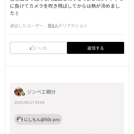
に負けてカメラを吹き飛ばしてからは熱が冷めまし
た💧
退会したユーザー
、
他8人
がリアクション
いいね
返信する
ジンベエ親分
2025/08/17 09:04
にしもん@50s pro