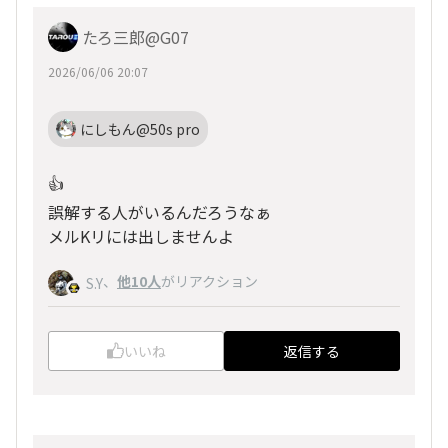
たろ三郎@G07
2026/06/06 20:07
にしもん@50s pro
👍️
誤解する人がいるんだろうなぁ
メルKリには出しませんよ
、
他10人
がリアクション
S.Y
いいね
返信する