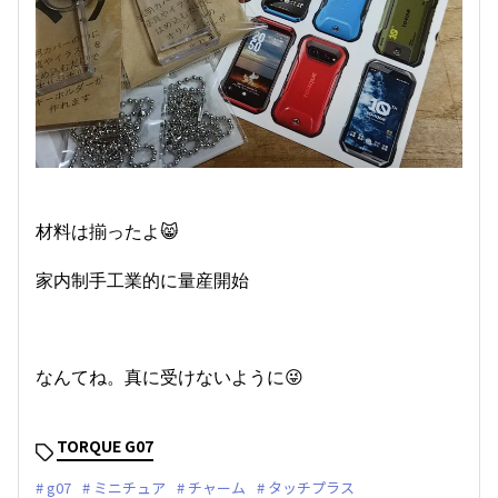
材料は揃ったよ😸
家内制手工業的に量産開始
なんてね。真に受けないように😜
TORQUE G07
g07
ミニチュア
チャーム
タッチプラス