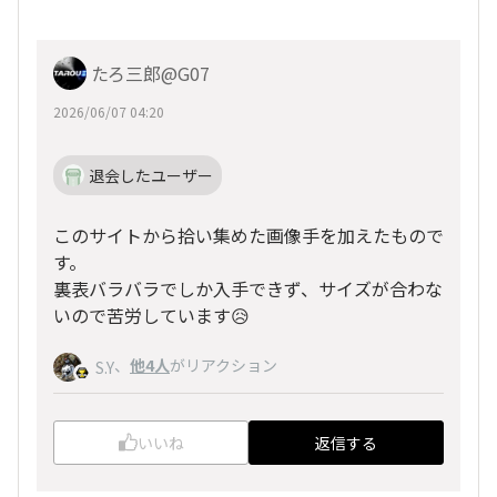
たろ三郎@G07
2026/06/07 04:20
退会したユーザー
このサイトから拾い集めた画像手を加えたもので
す。
裏表バラバラでしか入手できず、サイズが合わな
いので苦労しています😥
、
他4人
がリアクション
S.Y
いいね
返信する