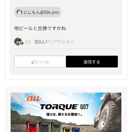
にしもん@50s pro
地ビールと交換ですかね
、
他8人
がリアクション
S.Y
いいね
返信する