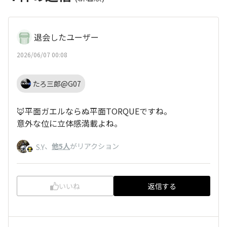
退会したユーザー
2026/06/07 00:08
たろ三郎@G07
🦊平面ガエルならぬ平面TORQUEですね。
意外な位に立体感満載よね。
、
他5人
がリアクション
S.Y
いいね
返信する