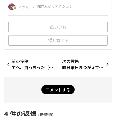
、
他37人
がリアクション
アッキー
いいね
共有する
前の投稿
次の投稿
てへ、買っちった（爆笑
昨日曜日まつがえてた～(笑)
コメントする
4
件の返信
(新着順)