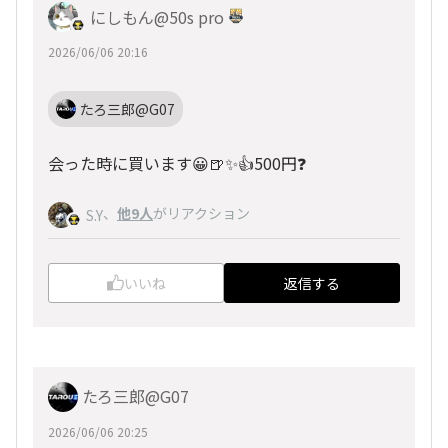
にしもん@50s pro
2026/06/06 20:16
たろ三郎@G07
会った時に買います😀🍺✨👍500円❓️
、
他9人
がリアクション
S.Y
いいね
返信する
たろ三郎@G07
2026/06/06 20:25