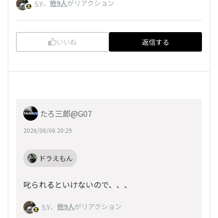
、
他9人
がリアクション
S.Y
いいね
返信する
たろ三郎@G07
2026/06/06 20:29
ドラえもん
叱られるといけないので、、、
、
他9人
がリアクション
S.Y