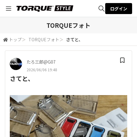
ログイン
全体検索
TORQUEフォト
トップ
＞
TORQUEフォト
＞
さてと、
検索
たろ三郎@G07
2026/06/06 19:48
さてと、