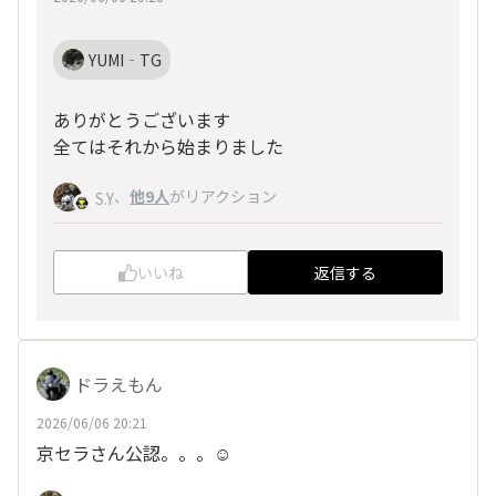
YUMI‐TG
ありがとうございます
全てはそれから始まりました
、
他9人
がリアクション
S.Y
いいね
返信する
ドラえもん
2026/06/06 20:21
京セラさん公認。。。☺️