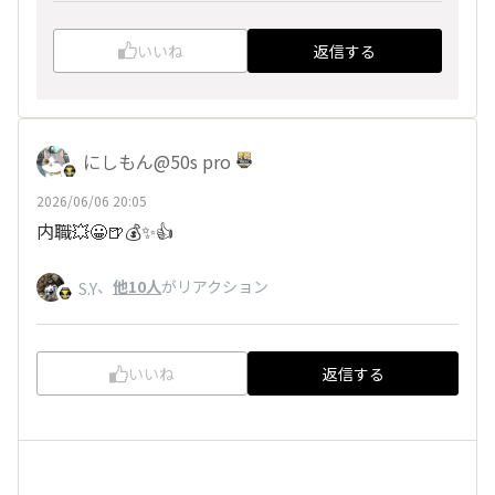
いいね
返信する
にしもん@50s pro
2026/06/06 20:05
内職💥😀🍺💰️✨👍
、
他10人
がリアクション
S.Y
いいね
返信する