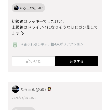
たろ三郎@G07
初級編はラッキーでしたけど、
上級編はドライアイになりそうなほどガン見して
ます🙄
、
他4人
がリアクション
きまぐれダンディ
いいね
返信する
たろ三郎@G07
2026/04/25 05:20