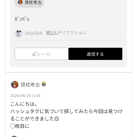
貸枕考古
ｶﾞﾝﾊﾞﾚ
、
他2人
がリアクション
SkipG04
いいね
返信する
貸枕考古
2026/04/24 13:56
こんにちは。
ハッシュタグに気づいて探してみたら今回は見つけ
ることができました😊
◯枚目に