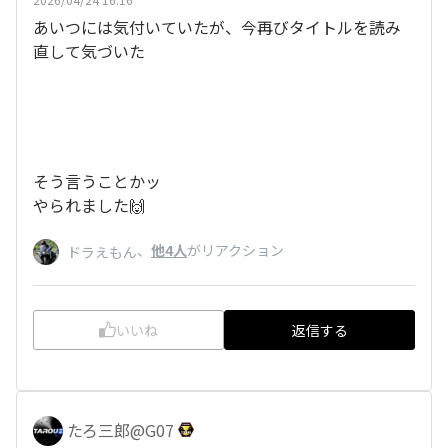
あいつには気付いていたが、今再びタイトルを読み
直して気づいた
そう言うことかッ
やられました🙌
、
他4人
がリアクション
ドラえもん
いいね
返信する
たろ三郎@G07