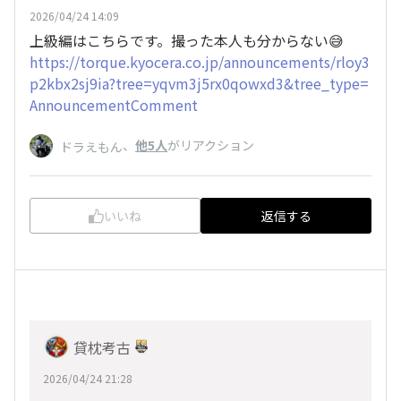
2026/04/24 14:09
上級編はこちらです。撮った本人も分からない😅
https://torque.kyocera.co.jp/announcements/rloy3
p2kbx2sj9ia?tree=yqvm3j5rx0qowxd3&tree_type=
AnnouncementComment
、
他5人
がリアクション
ドラえもん
いいね
返信する
貸枕考古
2026/04/24 21:28