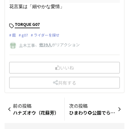
花言葉は「細やかな愛情」
TORQUE G07
庭
g07
ライダーを探せ
、
他39人
がリアクション
土木工事
いいね
共有する
前の投稿
次の投稿
ハナズオウ（花蘇芳）
ひまわり🌻公園でらんち