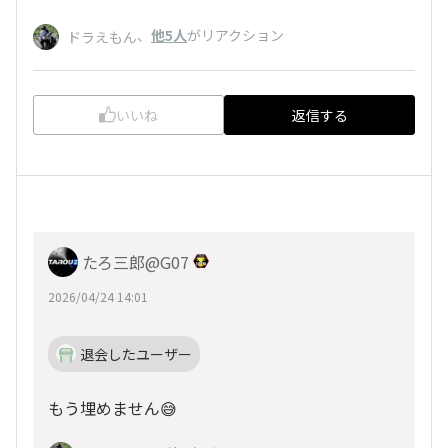
、
他5人
がリアクション
ドラえもん
いいね
返信する
たろ三郎@G07
2026/04/24 14:01
退会したユーザー
もう埋めません😅