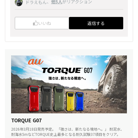
、
他5人
がリアクション
ドラえもん
いいね
返信する
TORQUE G07
2026年3月18日発売予定。 「強さは、新たなる境地へ。」 耐泥水、
耐海水5mなどTORQUE史上最多となる耐久試験37項目をクリア。