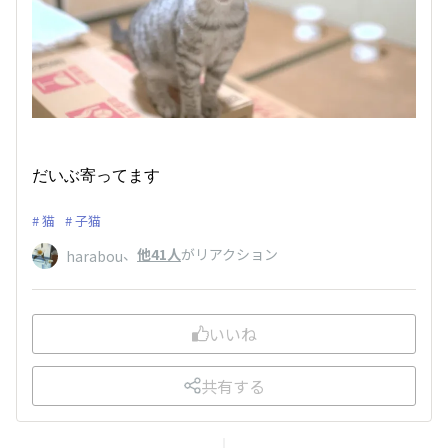
だいぶ寄ってます
猫
子猫
、
他41人
がリアクション
harabou
いいね
共有する