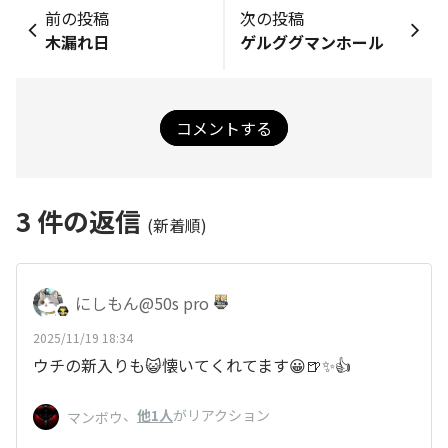
前の投稿
次の投稿
木漏れ日
ゲルググマンホール
コメントする
3
件の返信
(新着順)
にしもん@50s pro
2025/11/19 18:34
ウチの新入りも😺懐いてくれてます😀🍺✨👍
、
他1人
がリアクション
マンボウ