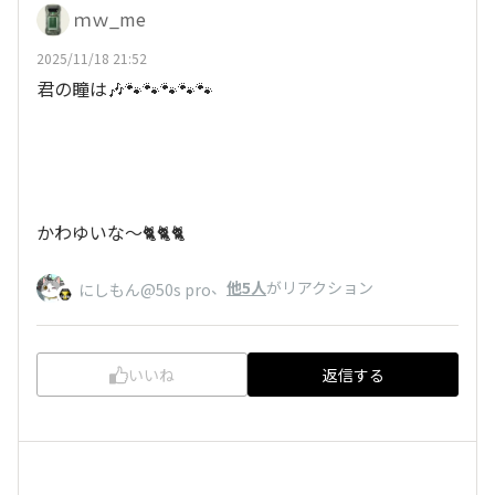
ｍｗ_me
2025/11/18 21:52
君の瞳は🎶🐾🐾🐾🐾🐾
かわゆいな～🐈🐈🐈
、
他5人
がリアクション
にしもん@50s pro
いいね
返信する