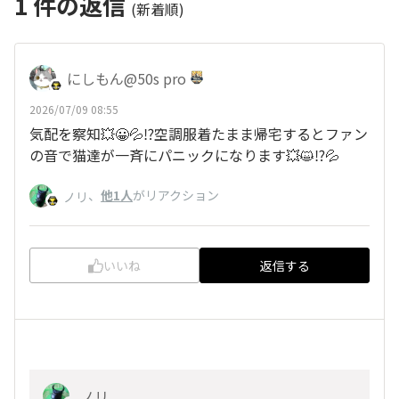
1
件の返信
(新着順)
にしもん@50s pro
2026/07/09 08:55
気配を察知💥😀💦⁉️空調服着たまま帰宅するとファン
の音で猫達が一斉にパニックになります💥😺⁉️💦
、
他1人
がリアクション
ノリ
いいね
返信する
ノリ