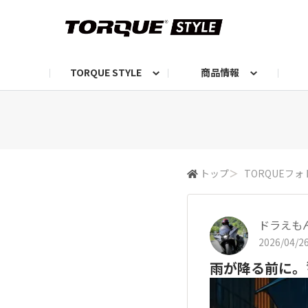
TORQUE STYLE
商品情報
お知らせ
TORQUEニュース
TORQUEフォト
自己紹介しよう
編集部の日常フォト
TORQUIZ【投票企画】
TORQUEトーク
G07エピソード投稿📸
よみもの
編集部からのおし
G
トップ
＞
TORQUEフォ
ドラえも
2026/04/26
雨が降る前に。