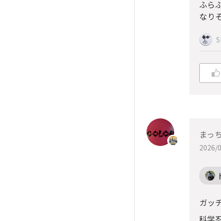
ふら
なり
S
まっ
2026/0
ガッ
科学