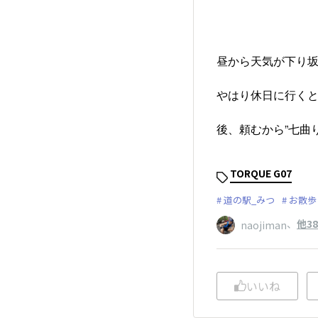
昼から天気が下り坂な
やはり休日に行くと
後、頼むから”七曲り
TORQUE G07
道の駅_みつ
お散歩
、
他3
naojiman
いいね