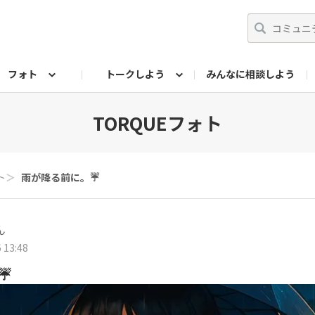
フォト
トークしよう
みんなに相談しよう
らせ
07公式サイト
TORQUEサークル
#フォトコンテスト「夏の思い出ワンシーン」
編集部のつぶやき（アーカイブ）
歴代モデル
【会員限定】ニュース
フォ
TORQUEフォト
ト
＞
雨が降る前に。☔
ん
 13:48
☔