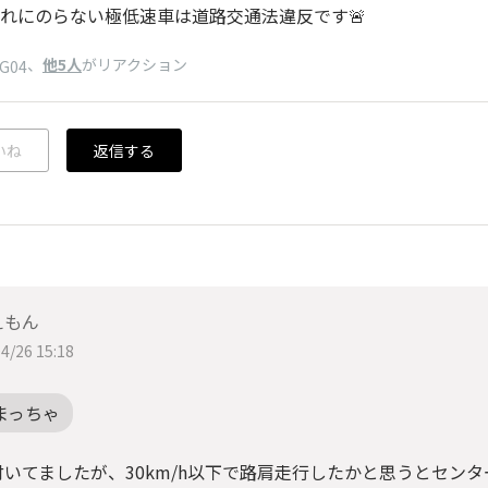
れにのらない極低速車は道路交通法違反です🚨
、
他5人
がリアクション
pG04
いね
返信する
えもん
4/26 15:18
まっちゃ
付いてましたが、30km/h以下で路肩走行したかと思うとセン