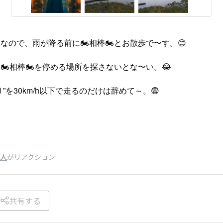
ので、雨が降る前に🏍️相棒🏍️とお散歩で〜す。😊
️相棒🏍️を停める場所を探さないとな〜い。😂
”を30km/h以下で走るのだけは辞めて～。😨
8人
がリアクション
共有する