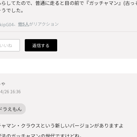
ふらしてたので、普通に走ると目の前で『ガッチャマン』(古っる
そうでした。
、
他5人
がリアクション
kipG04
いいね
返信する
ちゃ
4/26 16:36
ドラえもん
チャマン・クラウスという新しいバージョンがありますよ
忍法のガッチャマンの世代ですけどね。