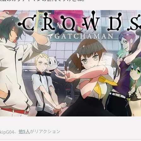
、
他5人
がリアクション
kipG04