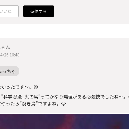
いいね
返信する
えもん
4/26 16:48
まっちゃ
なかったです〜。😅
、”科学忍法_火の鳥”ってかなり無理がある必殺技でしたね〜。
やったら”焼き鳥”ですよね。🤤