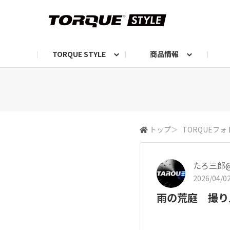
TORQUE STYLE
商品情報
お知らせ
TORQUEニュース
TORQUEフォト
自己紹介しよう
編集部の日常フォト
TORQUIZ【投票企画】
TORQUEトーク
G07エピソード投稿📸
よみもの
編集部からのおし
G
トップ
＞
TORQUEフォ
たろ三郎@
2026/04/02
雨の荒庭 撮り