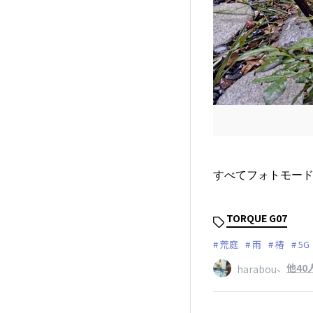
すべてフォトモー
TORQUE G07
荒庭
雨
椿
5G
、
他40
harabou