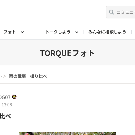
フォト
トークしよう
みんなに相談しよう
らせ
07公式サイト
TORQUEサークル
#フォトコンテスト「夏の思い出ワンシーン」
編集部のつぶやき（アーカイブ）
歴代モデル
【会員限定】ニュース
フォ
TORQUEフォト
ト
＞
雨の荒庭 撮り比べ
G07
 13:08
比べ