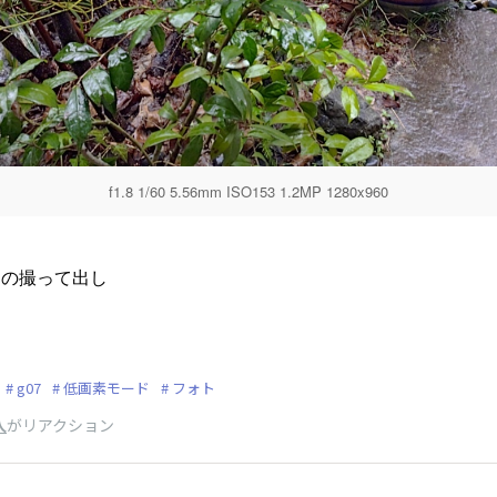
f1.8 1/60 5.56mm ISO153 1.2MP 1280x960
ドの撮って出し
g07
低画素モード
フォト
人
がリアクション