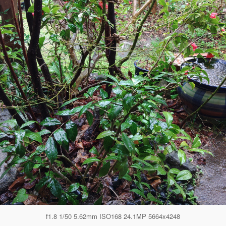
f1.8 1/50 5.62mm ISO168 24.1MP 5664x4248