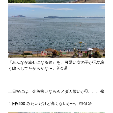
『みんなが幸せになる鐘』を、可愛い女の子が元気良
く鳴らしてたからかな〜。✌️☺️✌️
土日祝には、金魚掬いならぬメダカ救いが👇。。。😅
１回¥500-みたいだけど高くないか〜。😰😰😰