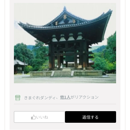
、
他1人
がリアクション
きまぐれダンディ
いいね
返信する