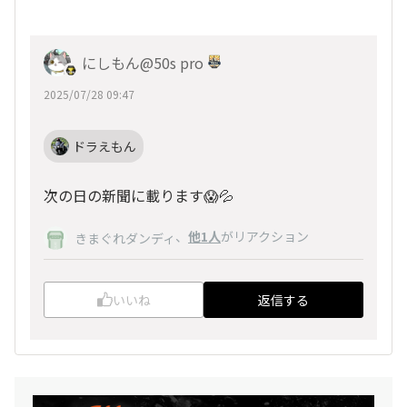
にしもん@50s pro
2025/07/28 09:47
ドラえもん
次の日の新聞に載ります😱💦
、
他1人
がリアクション
きまぐれダンディ
いいね
返信する