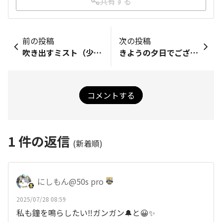
共有する
前の投稿
次の投稿
吹き出すミスト（少し冷たい霧）🌈💧
きようの夕日でございます…
コメントする
1
件の返信
(新着順)
にしもん@50s pro
2025/07/28 08:59
私も鐘を鳴らしたい‼️ガンガン🔔と😀✨