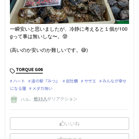
一瞬安いと思いましたが、冷静に考えると１個が100
gって事は無いしな〜。😰
(高いのか安いのか難しいです。😅)
TORQUE G06
ハート
道の駅『みつ』
岩牡蠣
サザエ
みんなが幸せ
になる鐘
メダカ掬い
、
他33人
がリアクション
ハル
いいね