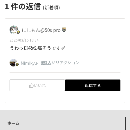
1
件の返信
(新着順)
にしもん@50s pro
2026/03/15 13:34
うわっ💥😱💦痛そうです🩹
、
他3人
がリアクション
Mimikyu
いいね
返信する
ホーム