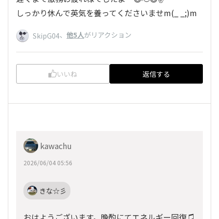
しっかり休んで英気を養ってくださいませm(_ _;)m
、
他5人
がリアクション
SkipG04
いいね
返信する
kawachu
2026/06/04 05:56
きな☆彡
おはようございます。晩酌にてエネルギー回復♫