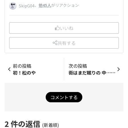
、
他45人
がリアクション
SkipG04
いいね
共有する
前の投稿
次の投稿
初！松のや
街はまだ眠りの 中…Good morning。
コメントする
2
件の返信
(新着順)