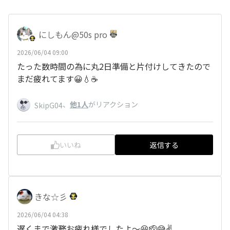
にしもん@50s pro
2026/06/04 09:00
たった数時間の為に丸2日準備と片付けしてきたので
まだ疲れてます😀💧☕
、
他1人
がリアクション
SkipG04
いいね
返信する
きな☆彡
2026/06/04 04:38
遅くまで激務お疲れ様でしたよ〜😆🫡😅✌️