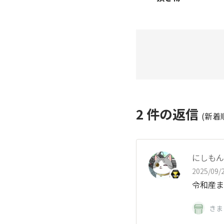
2
件の返信
(新着
にしもん@
2025/09/2
令和産ま
きま