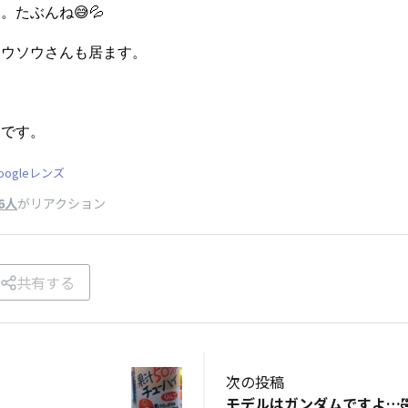
たぶんね😅💦
コウソウさんも居ます。
いです。
oogleレンズ
6人
がリアクション
共有する
次の投稿
モデルはガンダムですよ…🤣