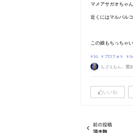
マメアサガオちゃん。
近くにはマルバル
この娘もちっちゃ
5G
プロフォト
G
、
他3
もざえもん
いいね
前の投稿
頂き物