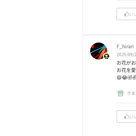
い
F_hirari
2025/09/2
お花がお
お花を愛
😄😂🤣✌
きま
い