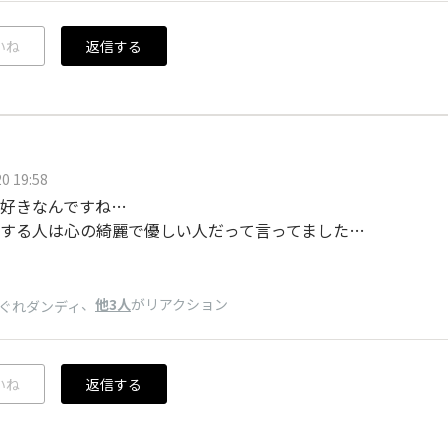
いね
返信する
0 19:58
好きなんですね…
する人は心の綺麗で優しい人だって言ってました…
️
、
他3人
がリアクション
ぐれダンディ
いね
返信する