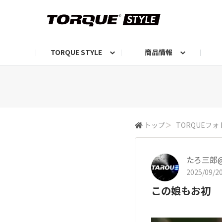
TORQUE STYLE
商品情報
お知らせ
TORQUEニュース
TORQUEフォト
自己紹介しよう
編集部の日常フォト
TORQUIZ【投票企画】
TORQUEトーク
G07エピソード投稿📸
よみもの
編集部からのおし
G
トップ
＞
TORQUEフォ
たろ三郎@
2025/09/20
この娘もお初