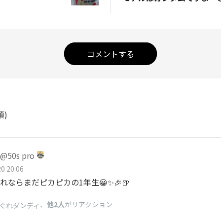
コメントする
順)
50s pro
0 20:06
れならまだピカピカの1年生😀✨🎉🍺
、
他2人
がリアクション
ぐれダンディ