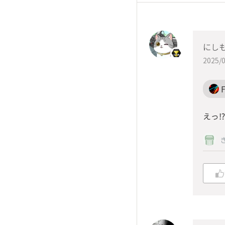
にしも
2025/0
F
えっ⁉️