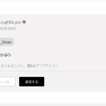
ん@50s pro
9/20 20:07
_hirari
🍺😀💦
、
他3人
がリアクション
きまぐれダンディ
いいね
返信する