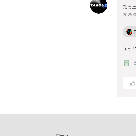
たろ三
2025/0
F
えっ⁉️
ホーム