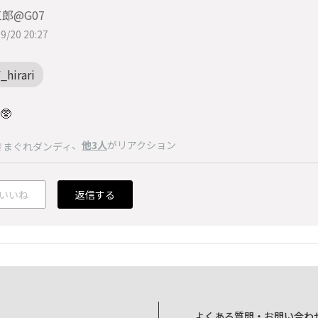
郎@G07
9/20 20:27
_hirari
🥸
、
他3人
がリアクション
きまぐれダンディ
いいね
返信する
よくある質問・お問い合わ