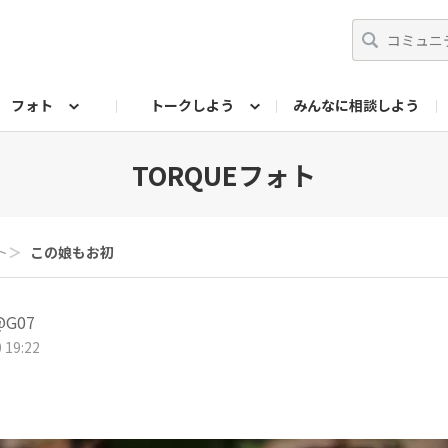
フォト
トークしよう
みんなに相談しよう
らせ
07公式サイト
TORQUEサークル
#フォトコンテスト「夏の思い出ワンシーン」
編集部のつぶやき（アーカイブ）
歴代モデル
【会員限定】ニュース
フォ
TORQUEフォト
ト
＞
この娘もお初
G07
 19:22