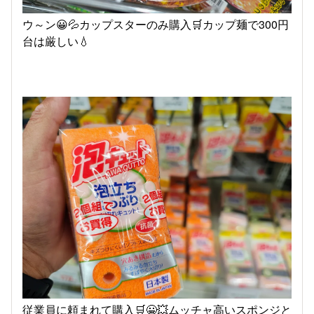
ウ～ン😀💦カップスターのみ購入🛒カップ麺で300円
台は厳しい💧
従業員に頼まれて購入🛒😀💥ムッチャ高いスポンジと