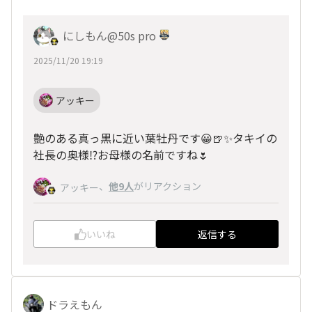
にしもん@50s pro
2025/11/20 19:19
アッキー
艶のある真っ黒に近い葉牡丹です😀🍺✨タキイの
社長の奥様⁉️お母様の名前ですね🌷
、
他9人
がリアクション
アッキー
いいね
返信する
ドラえもん