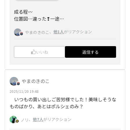
成る程〰️
位置図…違った❢一途…
、
他1人
がリアクション
やまのきのこ
いいね
返信する
やまのきのこ
2025/11/20 19:48
いつもの買い出しご苦労様でした！美味しそうな
ものばかり、あとはポルシェのみ？
、
他7人
がリアクション
ノリ