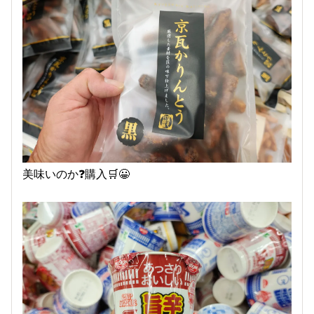
美味いのか❓️購入🛒😀