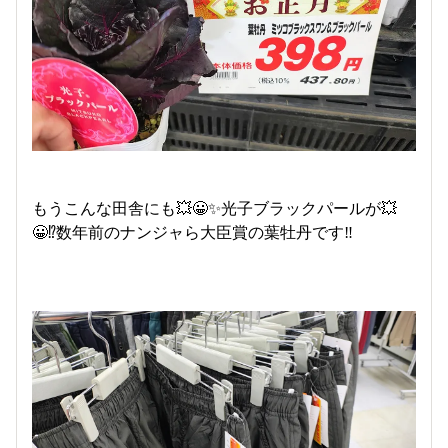
もうこんな田舎にも💥😀✨光子ブラックパールが💥
😀⁉️数年前のナンジャら大臣賞の葉牡丹です‼️