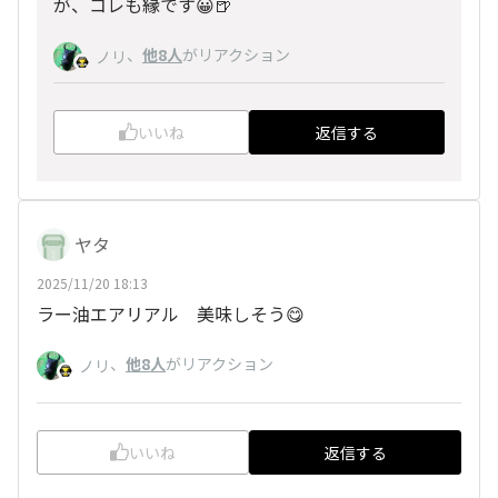
が、コレも縁です😀🍺
、
他8人
がリアクション
ノリ
いいね
返信する
ヤタ
2025/11/20 18:13
ラー油エアリアル 美味しそう😋
、
他8人
がリアクション
ノリ
いいね
返信する