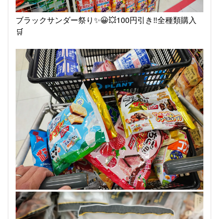
ブラックサンダー祭り✨😀💥100円引き‼️全種類購入
🛒