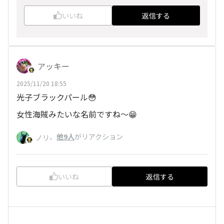
いいね
返信する
アッキー
2025/11/20 18:55
光子ブラックパール😳
女性海賊みたいな名前ですね～😁
、
他9人
がリアクション
ノリ
いいね
返信する