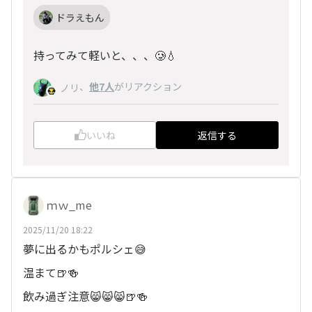
ドラえもん
持ってみて軽いと、、、🥲💧
、
他7人
がリアクション
ノリ
いいね
返信する
ｍｗ_me
2025/11/20 18:22
夢に出るかもポルシェ😅
温まて🍺🍻
飲み過ぎ注意😸😸😸🍺🍻