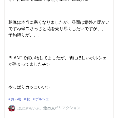
朝晩は本当に寒くなりましたが、昼間は意外と暖かい
ですね😀🍺さっさと花を売り尽くしたいですが、、
予約縛りが、、、
PLANTで買い物してましたが、隣にほしいポルシェ
が停まってました🚗✨
やっぱりカッコいい✨
買い物
秋
ポルシェ
、
他29人
がリアクション
ぷぷぷらいふ