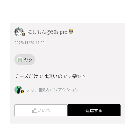
にしもん@50s pro
2025/11/20 19:20
ヤタ
チーズだけでは無いのです😀✨🍺
、
他8人
がリアクション
ノリ
いいね
返信する