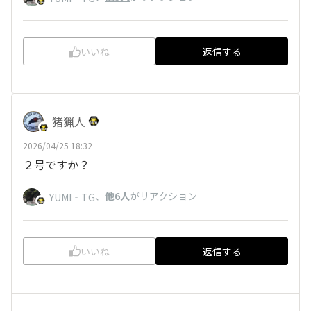
いいね
返信する
猪猟人
2026/04/25 18:32
２号ですか？
、
他6人
がリアクション
YUMI‐TG
いいね
返信する