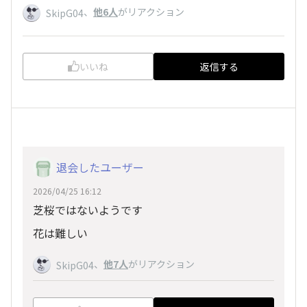
、
他6人
がリアクション
SkipG04
いいね
返信する
退会したユーザー
2026/04/25 16:12
芝桜ではないようです
花は難しい
、
他7人
がリアクション
SkipG04