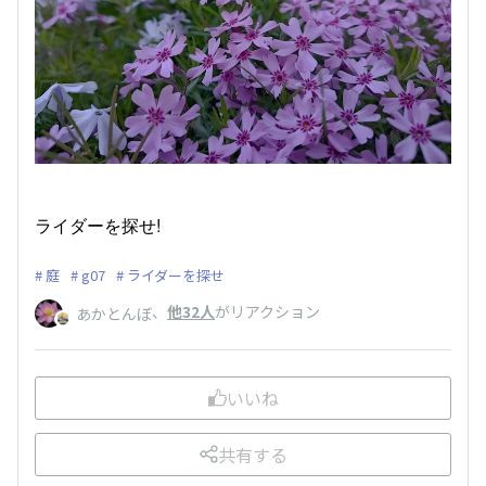
ライダーを探せ!
庭
g07
ライダーを探せ
、
他32人
がリアクション
あかとんぼ
いいね
共有する