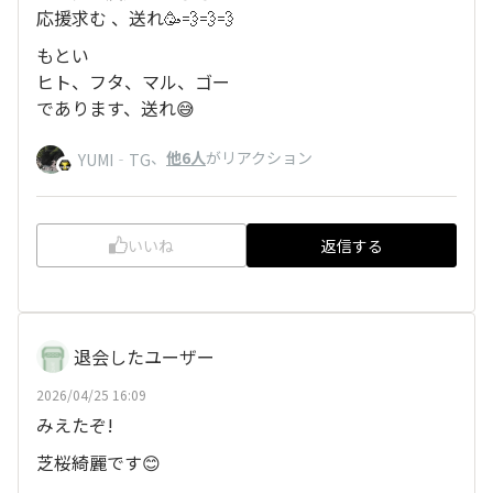
応援求む 、送れ🥳💨💨💨
もとい
ヒト、フタ、マル、ゴー
であります、送れ😅
、
他6人
がリアクション
YUMI‐TG
いいね
返信する
退会したユーザー
2026/04/25 16:09
みえたぞ!
芝桜綺麗です😊