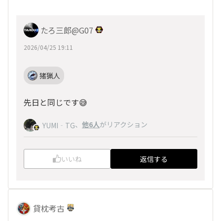
たろ三郎@G07
2026/04/25 19:11
猪猟人
先日と同じです😅
、
他6人
がリアクション
YUMI‐TG
いいね
返信する
貸枕考古