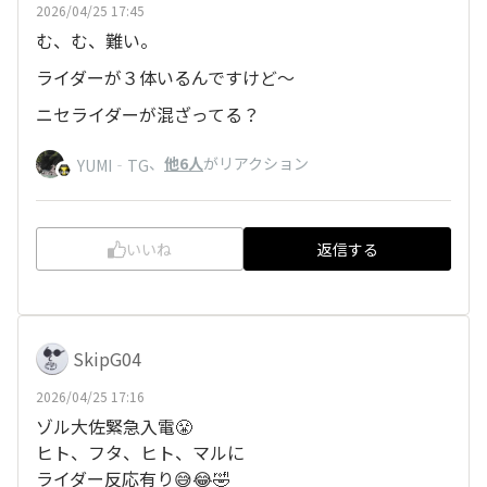
2026/04/25 17:45
む、む、難い。
ライダーが３体いるんですけど〜
ニセライダーが混ざってる？
、
他6人
がリアクション
YUMI‐TG
いいね
返信する
SkipG04
2026/04/25 17:16
ゾル大佐緊急入電😤
ヒト、フタ、ヒト、マルに
ライダー反応有り😅😂🤣