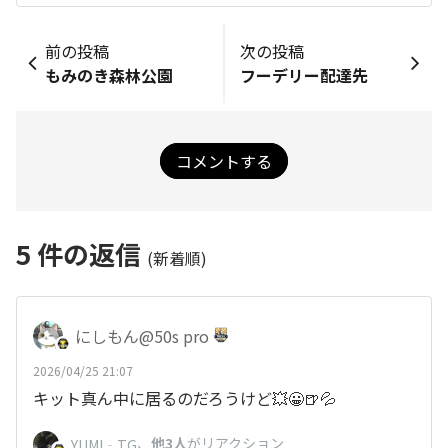
前の投稿
次の投稿
もみのき森林公園
フーデリー配達先
コメントする
5
件の返信
(新着順)
にしもん@50s pro
2026/04/25 21:07
キット真ん中に居るのだろうけど💥😀🍺💦
、
他3人
がリアクション
YUMI‐TG