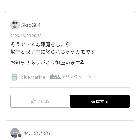
SkipG04
2026/06/03 20:39
そうですネ🤗邪魔をしたら
蟹座と双子座に怒られちゃうカモです
お知らせありがとう御座います🙇
、
他6人
がリアクション
bluemarine
いいね
返信する
やまのきのこ