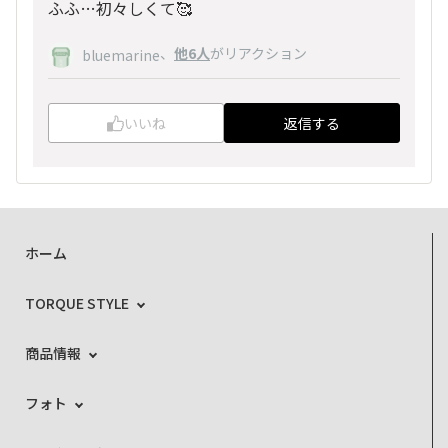
ふふ…初々しくて🥰
、
他6人
がリアクション
bluemarine
いいね
返信する
ホーム
TORQUE STYLE
商品情報
フォト