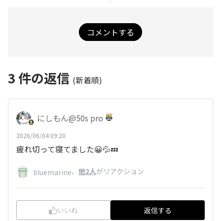
コメントする
3
件の返信
(新着順)
にしもん@50s pro
2026/06/04 09:20
疲れ切って寝てました😀💦💤
、
他2人
がリアクション
bluemarine
いいね
返信する