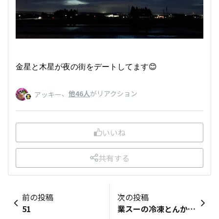
金星と木星が夜の街をデートしてます😊
、
他46人
がリアクション
アッキー
いいね
共有する
前の投稿
次の投稿
51
業スーの冷凍とんかつでど～ん～