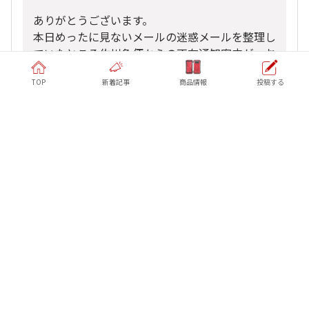
ありがとうございます。
本日めったに見ないメールの迷惑メールを整理し
ていたところ佐川急便からの不在通知案内が。お
歳暮だろうなと思っていたら。京セラさんから
TOP
新着記事
商品情報
投稿する
で、「G06本体」の記載がありまして。久しぶり
に心がトキメキました。
皆様にも福が有りますように。
、
他13人
がリアクション
G'zOne
いいね
返信する
ホーム