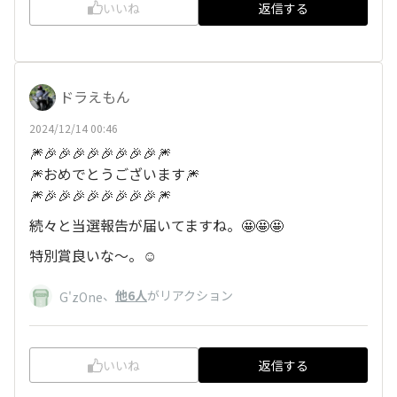
いいね
返信する
ドラえもん
2024/12/14 00:46
🎆🎉🎉🎉🎉🎉🎉🎉🎉🎆
🎆おめでとうございます🎆
🎆🎉🎉🎉🎉🎉🎉🎉🎉🎆
続々と当選報告が届いてますね。🤩🤩🤩
特別賞良いな〜。☺️
、
他6人
がリアクション
G'zOne
いいね
返信する