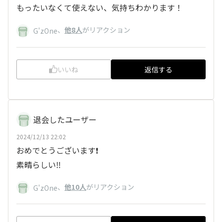
もったいなくて使えない、気持ちわかります！
、
他8人
がリアクション
G'zOne
いいね
返信する
退会したユーザー
2024/12/13 22:02
おめでとうございます❗️
素晴らしい‼️
、
他10人
がリアクション
G'zOne