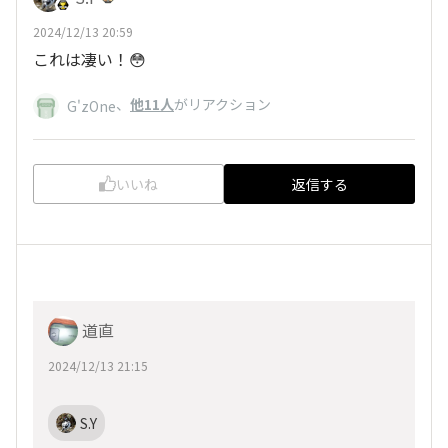
2024/12/13 20:59
これは凄い！😳
、
他11人
がリアクション
G'zOne
いいね
返信する
道直
2024/12/13 21:15
S.Y