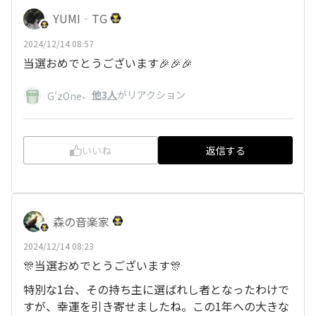
YUMI‐TG
2024/12/14 08:57
当選おめでとうございます🎉🎉🎉
、
他3人
がリアクション
G'zOne
いいね
返信する
森の音楽家
2024/12/14 08:23
🎊当選おめでとうございます🎊
特別な1台、その持ち主に選ばれし者となったわけで
すが、幸運を引き寄せましたね。この1年への大きな