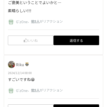
ご褒美ということでよいかと…
素晴らしい!!!
、
他5人
がリアクション
G'zOne
いいね
返信する
Riku
2024/12/14 08:00
すごいですね😁
、
他5人
がリアクション
G'zOne