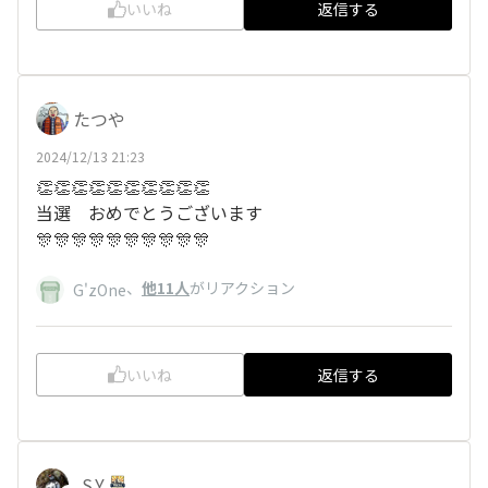
いいね
返信する
たつや
2024/12/13 21:23
👏👏👏👏👏👏👏👏👏👏
当選 おめでとうございます
🎊🎊🎊🎊🎊🎊🎊🎊🎊🎊
、
他11人
がリアクション
G'zOne
いいね
返信する
S.Y