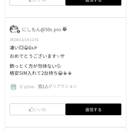
にしもん@50s pro
2024/12/14 12:51
凄い💥😀👍🎉
おめでとうございます✨🎊
飾っとく方が勿体ない💦
格安SIM入れて2台持ち😀📳📳
、
他3人
がリアクション
G'zOne
いいね
返信する