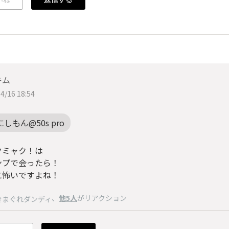
キム
4/16 18:54
にしもん@50s pro
クミャク！は
ンプで会ったら！
に怖いですよね！
、
他5人
がリアクション
きまぐれダンディ