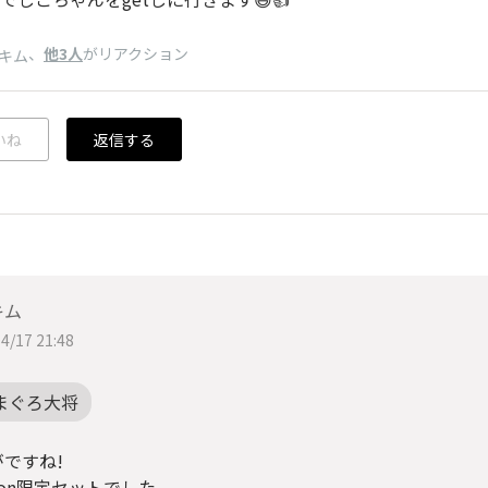
、
他3人
がリアクション
キム
いね
返信する
キム
4/17 21:48
まぐろ大将
ですね!
zon限定セットでした