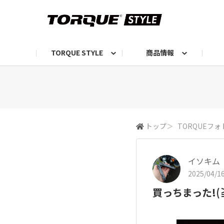
TORQUE STYLE
商品情報
お知らせ
TORQUEニュース
TORQUEフォト
自己紹介しよう
編集部の日常フォト
TORQUIZ【投票企画】
TORQUEトーク
G07エピソード投稿📸
よみもの
編集部からのおし
G
トップ
＞
TORQUEフォ
イソキム
2025/04/16
買っちまった!(⁠≧⁠