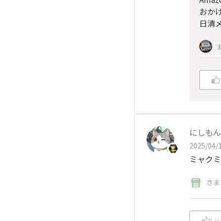
おか
日清メ
にしもん@
2025/04/1
ミャクミ
きま
い