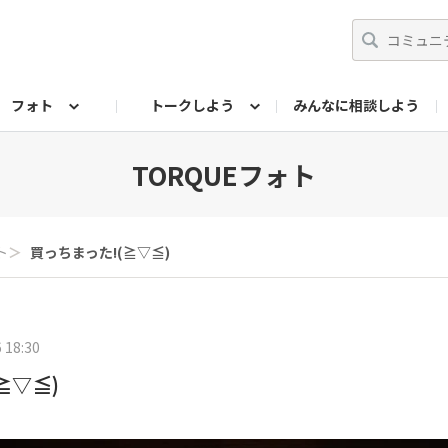
フォト
トークしよう
みんなに相談しよう
らせ
07公式サイト
TORQUEサークル
フォト企画アーカイブ
編集部のつぶやき（アーカイブ）
歴代モデル
【会員限定】ニュース
TORQUEフォト
ト
＞
買っちまった!(⁠≧⁠▽⁠≦⁠)
 18:30
▽⁠≦⁠)