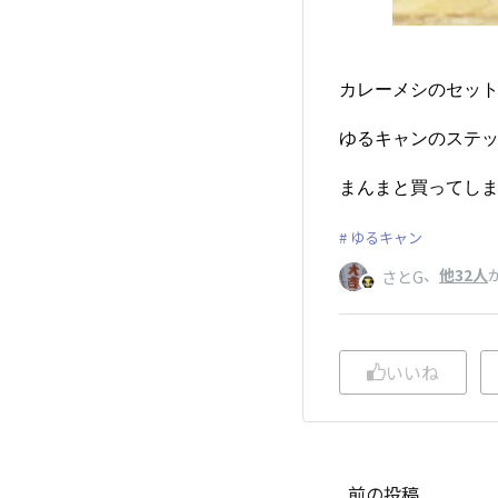
カレーメシのセッ
ゆるキャンのステ
まんまと買ってしまった(⁠ 
ゆるキャン
、
他32人
さとG
いいね
前の投稿