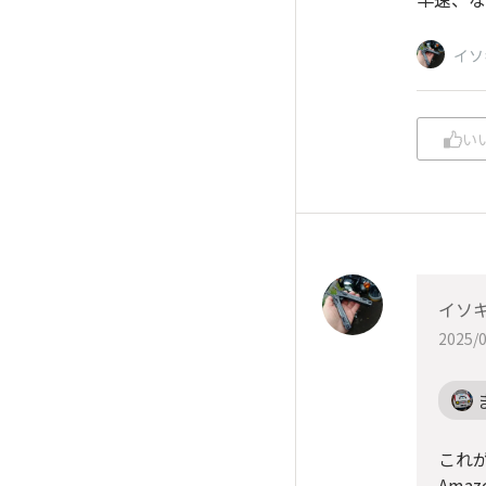
イソ
い
イソ
2025/0
これが
Ama