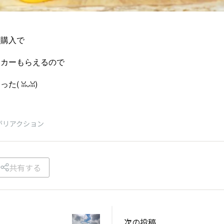
ト購入で
ッカーもらえるので
⁠ꈍ⁠ᴗ⁠ꈍ⁠)
がリアクション
共有する
次の投稿