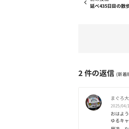
延べ435日目の散
2
件の返信
(新着
まぐろ大
2025/04/1
おはよう
ゆるキャ
早速、な