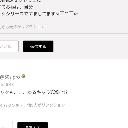
げてお昼は、当分
シシリーズですましてます<⁠(⁠￣⁠︶⁠￣⁠)⁠>
がリアクション
まぐろ大将
いいね
返信する
50s pro
6 18:43
ャクも、、、ゆるキャラ💥😀🍺⁉️
、
他5人
がリアクション
ぐれダンディ
いね
返信する