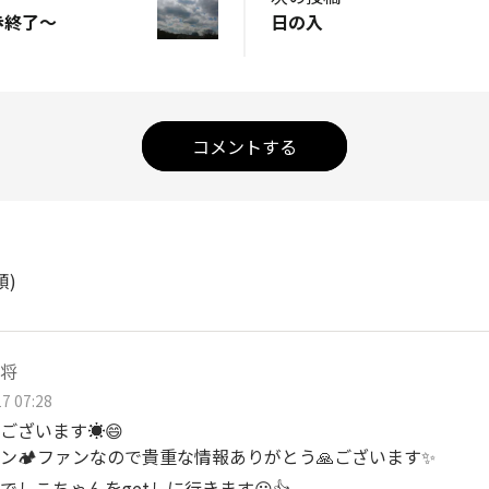
歩終了～
日の入
コメントする
順)
将
7 07:28
ございます☀️😄
ン🏕️ファンなので貴重な情報ありがとう🙏ございます✨
でしこちゃんをgetしに行きます😃👍