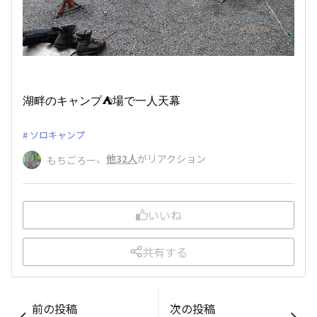
湖畔のキャンプ⛺場で一人天幕
ソロキャンプ
、
他32人
がリアクション
もちごろー
いいね
共有する
前の投稿
次の投稿