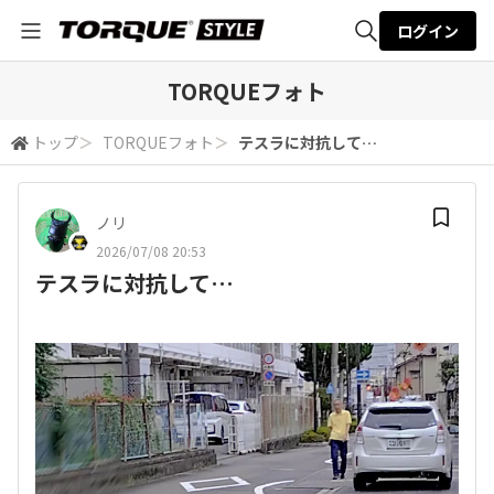
ログイン
全体検索
TORQUEフォト
トップ
＞
TORQUEフォト
＞
テスラに対抗して…
検索
ノリ
2026/07/08 20:53
テスラに対抗して…