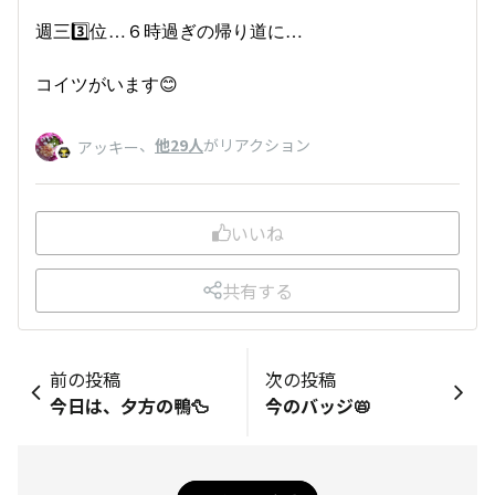
週三3️⃣位…６時過ぎの帰り道に…
コイツがいます😊
、
他29人
がリアクション
アッキー
いいね
共有する
前の投稿
次の投稿
今日は、夕方の鴨🦆
今のバッジ📛