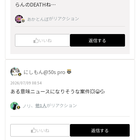
らんのDEATHね…
がリアクション
あかとんぼ
いいね
返信する
にしもん@50s pro
2026/07/09 08:54
ある意味ニュースになりそうな案件💥😀💦
、
他1人
がリアクション
ノリ
いいね
返信する