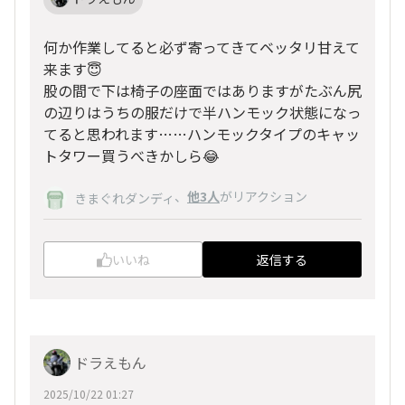
何か作業してると必ず寄ってきてベッタリ甘えて
来ます😇
股の間で下は椅子の座面ではありますがたぶん尻
の辺りはうちの服だけで半ハンモック状態になっ
てると思われます……ハンモックタイプのキャッ
トタワー買うべきかしら😂
、
他3人
がリアクション
きまぐれダンディ
いいね
返信する
ドラえもん
2025/10/22 01:27