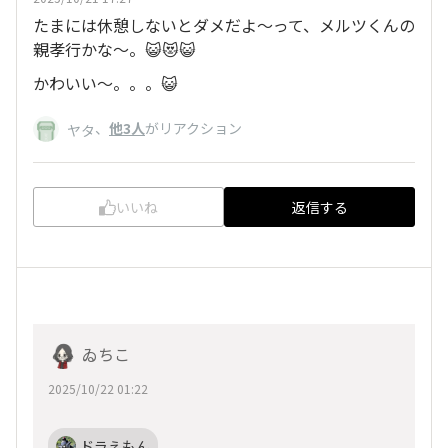
たまには休憩しないとダメだよ〜って、メルツくんの
親孝行かな〜。😺😻😺
かわいい～。。。😺
、
他3人
がリアクション
ヤタ
いいね
返信する
ゐちこ
2025/10/22 01:22
ドラえもん