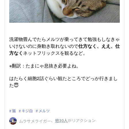
洗濯物畳んでたらメルツが乗ってきて勉強もしなきゃ
いけないのに身動き取れないので
仕方なく、ええ、仕
方なく
ネットフリックスを観るなど。
※翻訳：たまにゃ息抜き必要よね。
はたらく細胞2話ぐらい観たところでどっか行きまし
た😇
猫
キジ白
メルツ
、
他30人
がリアクション
ムラサメライガー