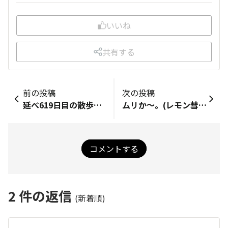
いいね
共有する
前の投稿
次の投稿
延べ619日目の散歩終了～
ムリか〜。(レモン彗星)😵‍💫
コメントする
2
件の返信
(新着順)