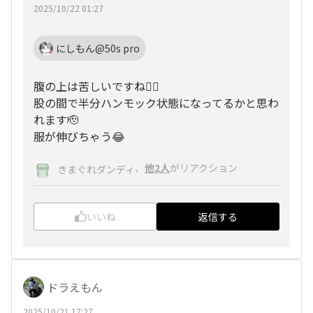
2025/10/22 01:27
にしもん@50s pro
腹の上は苦しいですね😵‍💫
股の間で半分ハンモック状態になってるかと思わ
れます🫡
服が伸びちゃう😂
、
他2人
がリアクション
きまぐれダンディ
いいね
返信する
ドラえもん
2025/10/21 17:27