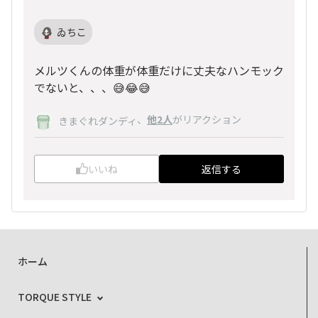
ゐちこ
メルツくんの体重が体重だけに丈夫なハンモック
でないと、、、😅😂😅
、
他2人
がリアクション
きまぐれダンディ
いいね
返信する
ホーム
TORQUE STYLE