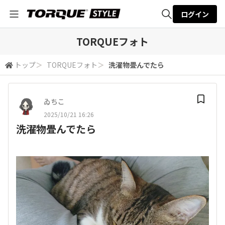
ログイン
全体検索
TORQUEフォト
トップ
＞
TORQUEフォト
＞
洗濯物畳んでたら
検索
ゐちこ
2025/10/21 16:26
洗濯物畳んでたら