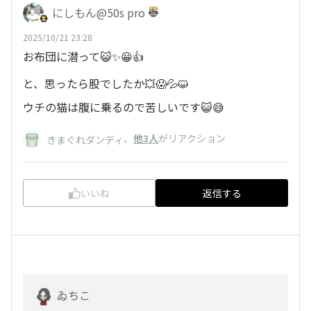
にしもん@50s pro
2025/10/21 23:28
お布団に潜って😺✨😀👍
と、思ったら股でしたか💥😱💦😺
ウチの猫は腹に乗るので苦しいです😺😅
、
他3人
がリアクション
きまぐれダンディ
いいね
返信する
ゐちこ