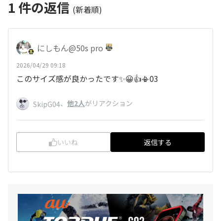
1
件の返信
(新着順)
にしもん@50s pro
2026/04/29 09:18
このサイズ感が良かったです✨😀👍📳03
、
他2人
がリアクション
SkipG04
いいね
返信する