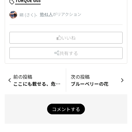
TORQUE G03
、
他41人
がリアクション
朔 (さく)
いいね
共有する
前の投稿
次の投稿
ここにも載せる、危険なＷｉＦｉ
ブルーベリーの花
コメントする