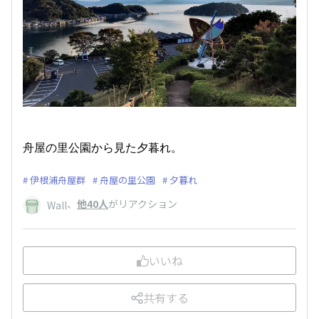
舟屋の里公園から見た夕暮れ。
伊根浦舟屋群
舟屋の里公園
夕暮れ
、
他40人
がリアクション
Wall
いいね
共有する