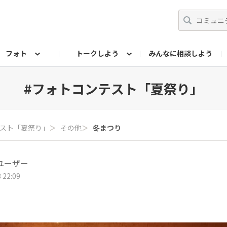
フォト
トークしよう
みんなに相談しよう
らせ
07公式サイト
TORQUEサークル
#フォトコンテスト「夏の思い出ワンシーン」
編集部のつぶやき（アーカイブ）
歴代モデル
【会員限定】ニュース
フォ
#フォトコンテスト「夏祭り」
テスト「夏祭り」
＞
その他
＞
冬まつり
ユーザー
 22:09