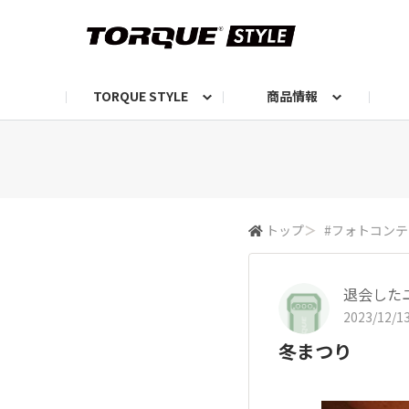
TORQUE STYLE
商品情報
お知らせ
TORQUEニュース
TORQUEフォト
自己紹介しよう
編集部の日常フォト
TORQUIZ【投票企画】
TORQUEトーク
G07エピソード投稿📸
よみもの
編集部からのおし
G
トップ
＞
#フォトコン
退会した
2023/12/13
冬まつり