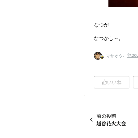
なつが
なつかし～。
、
他20
マサオウ
いいね
前の投稿
越谷花火大会