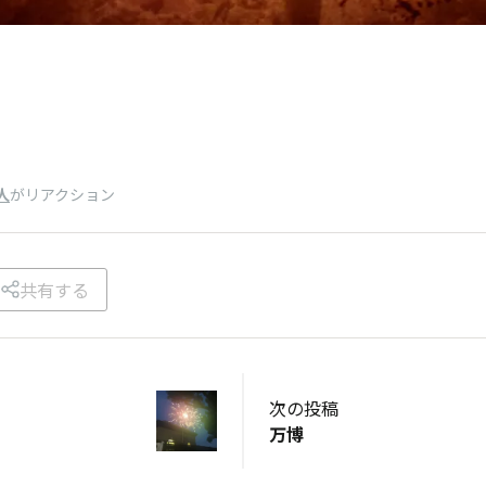
人
がリアクション
共有する
次の投稿
万博