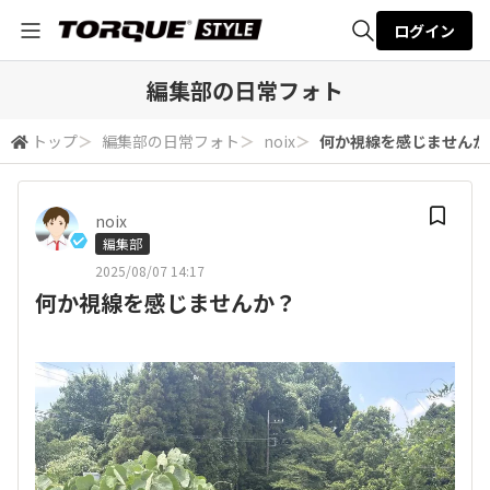
ログイン
全体検索
編集部の日常フォト
トップ
＞
編集部の日常フォト
＞
noix
＞
何か視線を感じませんか
検索
noix
編集部
2025/08/07 14:17
何か視線を感じませんか？