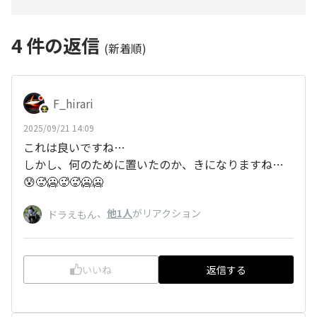
4
件の返信
(新着順)
F_hirari
2025/09/21 14:09
これは良いですね…
しかし、何のために置いたのか、きになりますね…
😰🥵🥶🥵🥵🥶🥶
、
他1人
がリアクション
ドラえもん
いいね
返信する