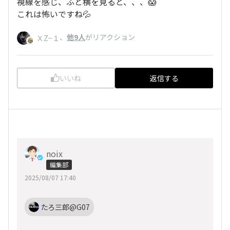
視線を感じ、ふと横を見ると、、、😱
これは怖いですね💦
、
他9人
がリアクション
ＸZ−１
いいね
返信する
noix
編集部
2025/08/07 17:40
たろ三郎@G07