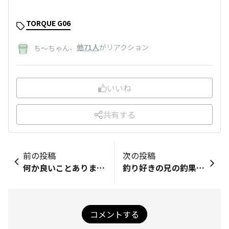
TORQUE G06
、
他71人
がリアクション
ち～ちゃん
いいね
共有する
前の投稿
次の投稿
何か良いことありますように🦗
釣り好きの兄の釣果で、Fishingモードチャレンジに便乗！🐟
コメントする