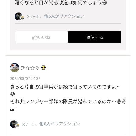
暗くなると目が光る改造は如何でしょう😅
、
他6人
がリアクション
ＸZ−１
いいね
返信する
きな☆彡
2025/08/07 14:32
きっと陸自の狙撃兵が訓練で狙っているのですよ〜
😅
それ共レンジャー部隊の隊員が潜んでいるのか…😂✌️
🫡
、
他8人
がリアクション
ＸZ−１