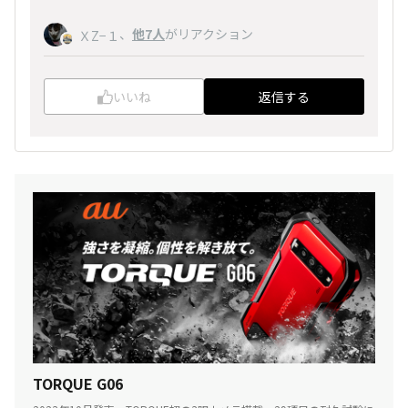
、
他7人
がリアクション
ＸZ−１
いいね
返信する
TORQUE G06