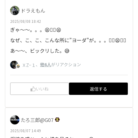
ドラえもん
2025/08/08 18:42
ぎゃ～～。。。😫😵‍💫😫
なぜ、こ、こ、こんな所に”ヨーダ”が。。。😵‍💫😫😵‍💫
あ～〜、ビックリした。😅
、
他6人
がリアクション
ＸZ−１
いいね
返信する
たろ三郎@G07
2025/08/07 14:49