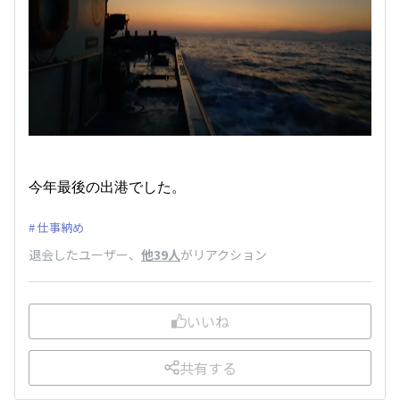
今年最後の出港でした。
仕事納め
退会したユーザー
、
他39人
がリアクション
いいね
共有する