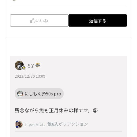
いいね
返信する
S.Y
2023/12/30 13:09
にしもん@50s pro
残念ながら魚も正月休みの様です。😭
、
他6人
がリアクション
t-yashiki