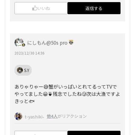
いいね
返信する
にしもん@50s pro
2023/12/30 14:36
S.Y
ありゃりゃー😅蟹がいっぱいとれてるってTVで
やってました😀🍵残念でしたね🥲次は大漁ですよ
きっと🐟
、
他4人
がリアクション
t-yashiki