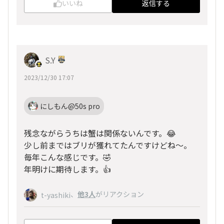
いいね
返信する
S.Y
2023/12/30 17:07
にしもん@50s pro
残念ながらうちは蟹は関係ないんです。😂
少し前まではブリが獲れてたんですけどね〜。
毎年こんな感じです。🤣
年明けに期待します。👍
、
他3人
がリアクション
t-yashiki