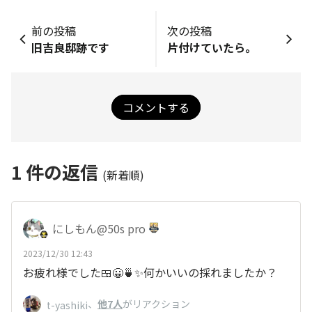
前の投稿
次の投稿
旧吉良邸跡です
片付けていたら。
コメントする
1
件の返信
(新着順)
にしもん@50s pro
2023/12/30 12:43
お疲れ様でした🍱😀🍵✨何かいいの採れましたか？
、
他7人
がリアクション
t-yashiki