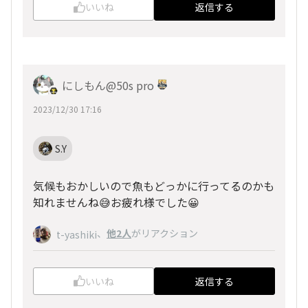
いいね
返信する
にしもん@50s pro
2023/12/30 17:16
S.Y
気候もおかしいので魚もどっかに行ってるのかも
知れませんね😅お疲れ様でした😀
、
他2人
がリアクション
t-yashiki
いいね
返信する