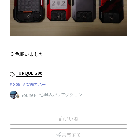
３色揃いました
TORQUE G06
G06
背面カバー
、
他44人
がリアクション
Youhei
いいね
共有する