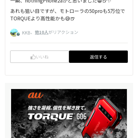
一瞬、nothingPhone2aかと思いました😀🍺✨
あれも狙い目ですが、モトローラの50proも5万位で
TORQUEより高性能かも😅🍺
、
他10人
がリアクション
KKB
いいね
返信する