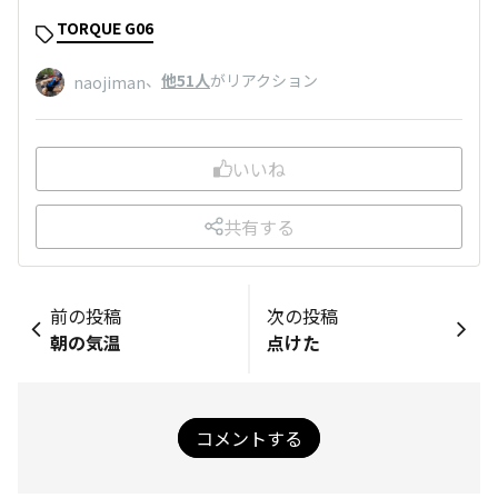
TORQUE G06
、
他51人
がリアクション
naojiman
いいね
共有する
前の投稿
次の投稿
朝の気温
点けた
コメントする