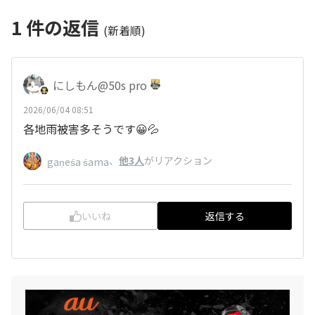
1
件の返信
(新着順)
にしもん@50s pro
2026/06/04 08:51
各地雨被害多そうです😀💦
、
他3人
がリアクション
gaṇeśa śama
いいね
返信する