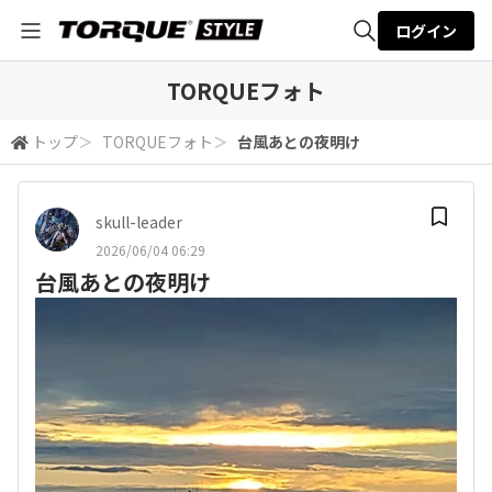
ログイン
全体検索
TORQUEフォト
トップ
＞
TORQUEフォト
＞
台風あとの夜明け
検索
skull-leader
2026/06/04 06:29
台風あとの夜明け