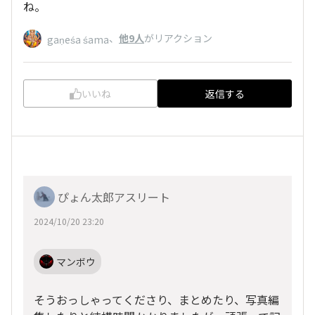
ね。
、
他9人
がリアクション
gaṇeśa śama
いいね
返信する
ぴょん太郎アスリート
2024/10/20 23:20
マンボウ
そうおっしゃってくださり、まとめたり、写真編