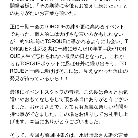
開発者様は「その期待に今後もお答えし続けたい」と
のありがたいお言葉を頂いた。
正に一期一会のTORQUEの絆を更に高めるイベント
であった。個人的には大げさな言い方かもしれない
が、約10年前にTORQUEに導かれるように出会い、T
ORQUEと生死を共に一緒に歩んだ10年間···我がTOR
QUE人生で忘れられない最良の日となった。これか
らもTORQUEポケットに忍ばせ外に繰り出そう。TO
RQUEと一緒に歩けばそこには、見えなかった沢山の
発見が待っているから！！
最後にイベントスタッフの皆様、この度は色々とお気
遣いやおもてなしをして頂き本当にありがとうござい
ました。おかげさまで、とても有意義な楽しい時間を
持つ事ができました。この場をお借りしてお礼申し上
げます。本当にありがとうございました。
そして、今回も前回同様〆は、水野晴郎さん調の言葉