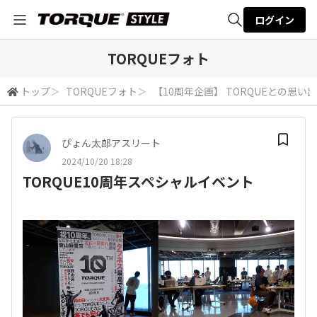
ログイン
全体検索
TORQUEフォト
トップ
＞
TORQUEフォト
＞
【10周年企画】 TORQUEとの思い出
検索
ぴょん太郎アスリート
2024/10/20 18:28
TORQUE10周年スペシャルイベント