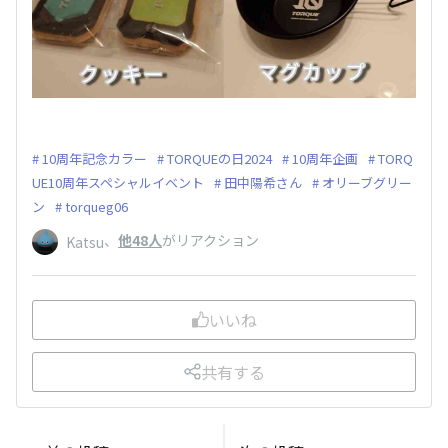
10周年記念カラー
TORQUEの日2024
10周年企画
TORQ
UE10周年スペシャルイベント
田中陽希さん
オリーブグリー
ン
torqueg06
、
他48人
がリアクション
Katsu
いいね
共有する