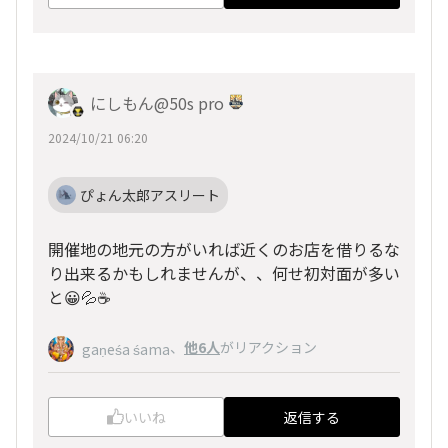
にしもん@50s pro
2024/10/21 06:20
ぴょん太郎アスリート
開催地の地元の方がいれば近くのお店を借りるな
り出来るかもしれませんが、、何せ初対面が多い
と😀💦☕
、
他6人
がリアクション
gaṇeśa śama
いいね
返信する