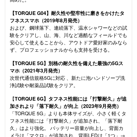
【TORQUE G04】耐久性や堅牢性に磨きをかけたタ
フネススマホ（2019年8月発売）
および、鋼球落下、連続落下、温水シャワーなどの試
験をクリアし、山、海、川など過酷なフィールドでも
安心して使えることから、アウトドア愛好家のみなら
ず、プロフェッショナルからも支持を受ける。
【TORQUE 5G】別格の耐久性を備えた最強の5Gス
マホ（2021年3月発売）
次世代通信規格5Gに対応 、新たに泡ハンドソープ洗
浄試験や耐薬品試験をクリア。
【
TORQUE 6G】タフネス性能には「打撃耐久」が追
加されより「落下耐久」が向上（2023年9月発売）
「TORQUE 5G」よりも本体サイズが、小さく軽くタ
フネス性能には「打撃耐久」が追加され、「落下耐
久」はより強化。 バッテリー容量が向上し、背面カ
メラは「マクロ」が追加され、背面LEDは「1つ」→