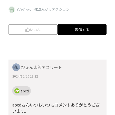
、
他13人
がリアクション
G'zOne
いいね
返信する
ぴょん太郎アスリート
2024/10/20 19:22
abcd
abcdさんいつもいつもコメントありがとうござ
います。