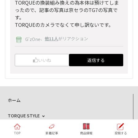
TORQUEの換装組み換えの為本体は預けてしま
ったので、記事の写真は京セラのTG7の写真で
す。
TORQUEのカメラでなくて申し訳ないです。
、
他11人
がリアクション
G'zOne
いいね
返信する
ホーム
TORQUE STYLE
商品情報
TOP
新着記事
商品情報
投稿する