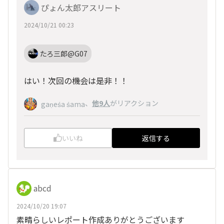
ぴょん太郎アスリート
2024/10/21 00:23
たろ三郎@G07
はい！次回の機会は是非！！
、
他9人
がリアクション
gaṇeśa śama
いいね
返信する
abcd
2024/10/20 19:07
素晴らしいレポート作成ありがとうございます