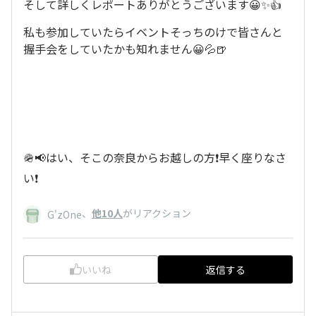
そして詳しくレポートありがとうございます😀✨👍
私も参加していたらイベントそっちのけで皆さんと
握手会をしていたかも知れません😀💦🍺
🪖📢はい、そこの奈良からお越しの方❗️早く座りなさ
い❗️
、
他10人
がリアクション
G'zOne
いいね
返信する