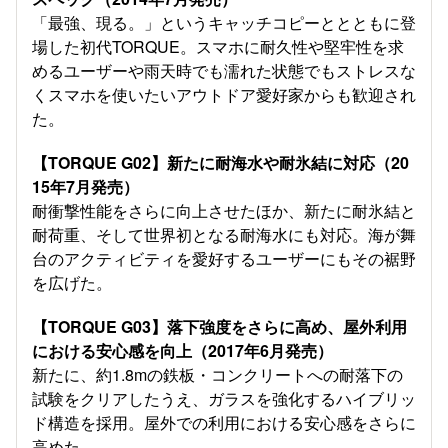
「最強、現る。」というキャッチコピーととともに登
場した初代TORQUE。スマホに耐久性や堅牢性を求
めるユーザーや雨天時でも濡れた状態でもストレスな
くスマホを使いたいアウトドア愛好家からも歓迎され
た。
【TORQUE G02】新たに耐海水や耐氷結に対応（20
15年7月発売）
耐衝撃性能をさらに向上させたほか、新たに耐氷結と
耐荷重、そして世界初となる耐海水にも対応。海が舞
台のアクティビティを愛好するユーザーにもその裾野
を広げた。
【TORQUE G03】落下強度をさらに高め、屋外利用
における安心感を向上（2017年6月発売）
新たに、約1.8mの鉄板・コンクリートへの耐落下の
試験をクリアしたうえ、ガラスを強化するハイブリッ
ド構造を採用。屋外での利用における安心感をさらに
高めた。