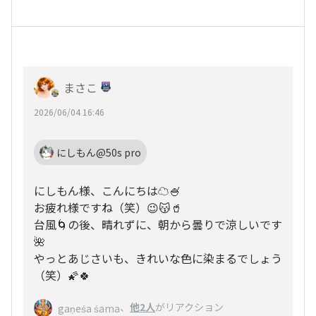
まさこ
2026/06/04 16:46
にしもん@50s pro
にしもん様、こんにちは☁️🍧
お疲れ様ですね（笑）😉😽🥤
台風🌀の後、晴れずに、朝から曇りで涼しいです
🌺
やっとあじさいも、きれいな色に染まるでしょう
（笑）🌠🍀
、
他2人
がリアクション
gaṇeśa śama