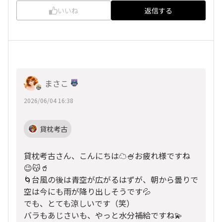
いいね
返信する
まさこ
2026/06/04 16:38
貸枕考古
貸枕考古さん、こんにちは☁️🍧お疲れ様ですね
😉😽🥤
🌀台風の後は青空が広がるはずが、朝から曇りで
空は今にも雨が降り出しそうです💦
でも、とても涼しいです（笑）
バラもあじさいも、やっと水分補給ですね💫