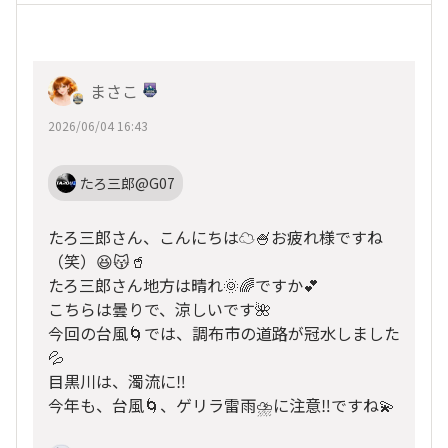
まさこ
2026/06/04 16:43
たろ三郎@G07
たろ三郎さん、こんにちは☁️🍧お疲れ様ですね
（笑）😆😽🥤
たろ三郎さん地方は晴れ🌞🌈ですか💕
こちらは曇りで、涼しいです🌺
今回の台風🌀では、調布市の道路が冠水しました
💦
目黒川は、濁流に‼️
今年も、台風🌀、ゲリラ雷雨⛈️に注意‼️ですね💫