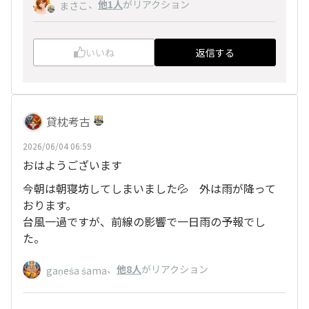
、
他1人
がリアクション
まさこ
いいね
返信する
貸枕考古
2026/06/04 06:59
おはようございます
今朝は朝寝坊してしまいました💦 外は雨が降って
おります。
台風一過ですが、前線の影響で一日雨の予報でし
た。
、
他8人
がリアクション
gaṇeśa śama