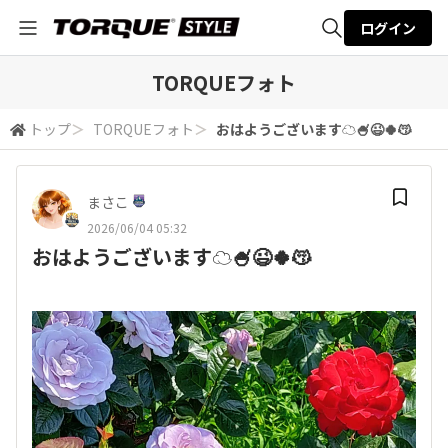
ログイン
全体検索
TORQUEフォト
トップ
＞
TORQUEフォト
＞
おはようございます☁️🍧😉🍀😽
検索
まさこ
2026/06/04 05:32
おはようございます☁️🍧😉🍀😽