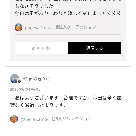
もなさそうでした。
今日は風があり、わりと涼しく感じました彡彡彡
、
他2人
がリアクション
gaṇeśa śama
いいね
返信する
やまのきのこ
2026/06/04 06:01
おはようございます！台風ですが、秋田は全く影
響なく通過したようです。
、
他8人
がリアクション
gaṇeśa śama