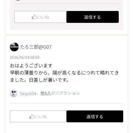
いいね
返信する
たろ三郎@G07
2026/06/04 08:00
おはようございます
早朝の薄曇りから、陽が高くなるにつれて晴れてき
ました。日差しが暑いです。
、
他6人
がリアクション
SkipG04
いいね
返信する