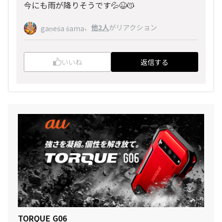
今にも雨が降りそうです💦😆😽
、
他2人
がリアクション
gaṇeśa śama
いいね
返信する
TORQUE G06