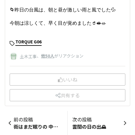
🌀昨日の台風は、朝と昼が激しい雨と風でした💦
今朝は涼しくて、早く目が覚めました🥤🥪🥗
TORQUE G06
、
他50人
がリアクション
土木工事
いいね
共有する
前の投稿
次の投稿
街はまだ眠りの 中…Good morning。
雲間の日の出🌄