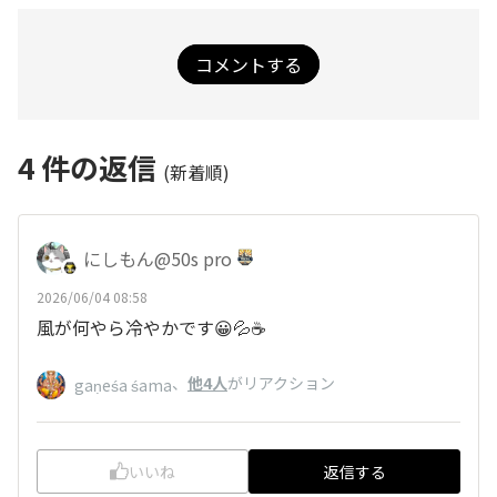
コメントする
4
件の返信
(新着順)
にしもん@50s pro
2026/06/04 08:58
風が何やら冷やかです😀💦☕
、
他4人
がリアクション
gaṇeśa śama
いいね
返信する