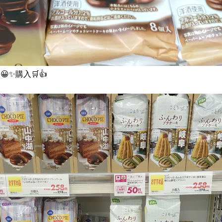
✨購入🛒👍