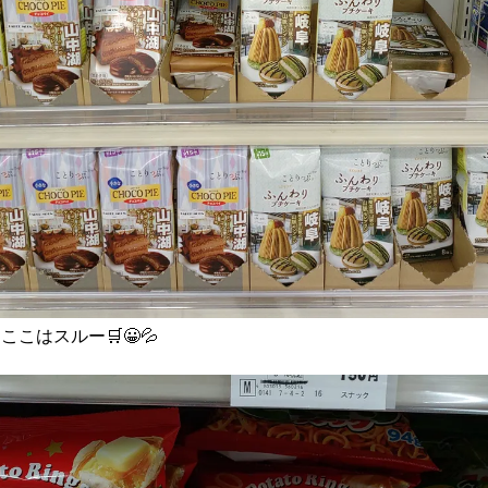
こはスルー🛒😀💦