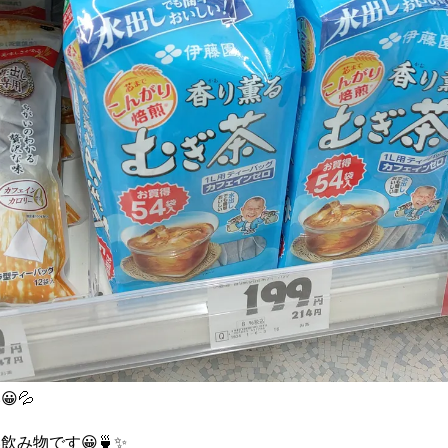
💦
み物です😀🍵✨