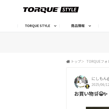
TORQUE STYLE
商品情報
お知らせ
TORQUEニュース
TORQUEフォト
自己紹介しよう
編集部の日常フォト
TORQUIZ【投票企画】
TORQUEトーク
G07エピソード投稿📸
よみもの
編集部からのおし
G
トップ
＞
TORQUEフォ
にしもん@5
2025/06/12
お買い物🛒😀✨