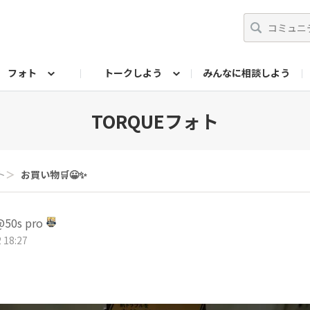
フォト
トークしよう
みんなに相談しよう
らせ
07公式サイト
TORQUEサークル
#フォトコンテスト「夏の思い出ワンシーン」
編集部のつぶやき（アーカイブ）
歴代モデル
【会員限定】ニュース
フォ
TORQUEフォト
ト
＞
お買い物🛒😀✨
0s pro
 18:27