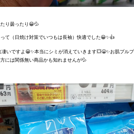
たり曇ったり😀💦
って（日焼け対策でいつもは長袖）快適でした😀✨👍
は凄いですよ😀✨本当にシミが消えていきます💥😀✨お肌プルプ
方には関係無い商品かも知れませんが💦