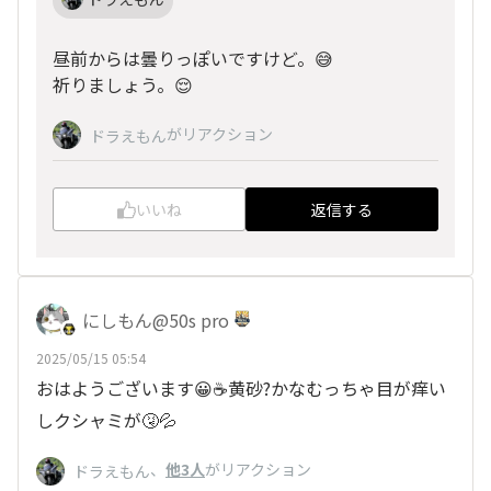
昼前からは曇りっぽいですけど。😅
祈りましょう。😌
がリアクション
ドラえもん
いいね
返信する
にしもん@50s pro
2025/05/15 05:54
おはようございます😀☕黄砂?かなむっちゃ目が痒い
しクシャミが🤧💦
、
他3人
がリアクション
ドラえもん