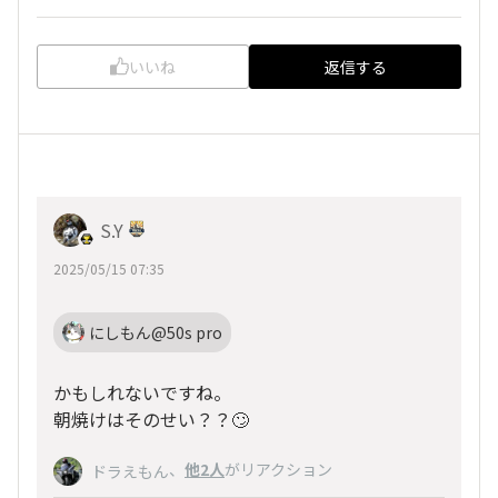
いいね
返信する
S.Y
2025/05/15 07:35
にしもん@50s pro
かもしれないですね。
朝焼けはそのせい？？🙄
、
他2人
がリアクション
ドラえもん