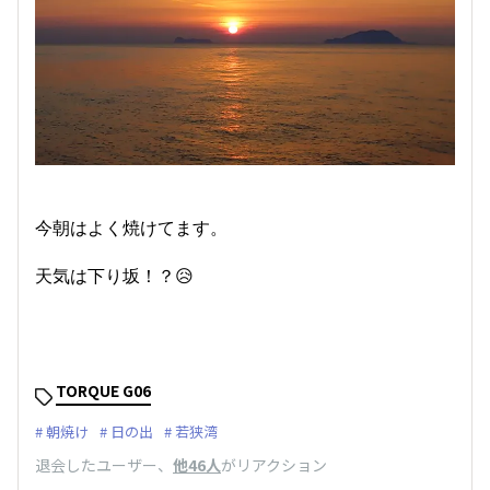
今朝はよく焼けてます。
天気は下り坂！？😥
TORQUE G06
朝焼け
日の出
若狭湾
退会したユーザー
、
他46人
がリアクション