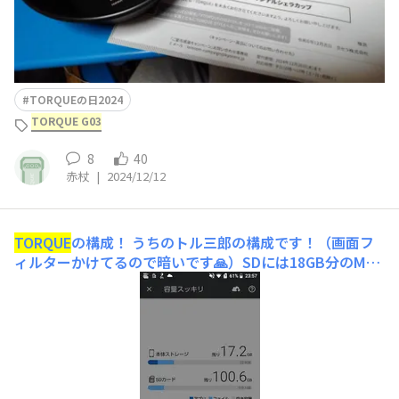
TORQUEの日2024
TORQUE G03
8
40
赤杖
|
2024/12/12
TORQUE
の構成！
うちのトル三郎の構成です！（画面フ
ィルターかけてるので暗いです🙏）SDには18GB分のMP3
が入っています