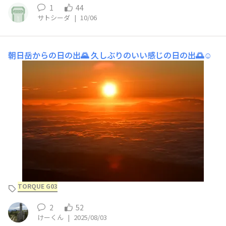
1
44
サトシーダ
|
10/06
朝日岳からの日の出🌄
久しぶりのいい感じの日の出🌅☺️
TORQUE G03
2
52
けーくん
|
2025/08/03