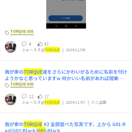
TORQUE G03
4
41
ふぉーえす@
TORQUE
|
2024/11/08
我が家の
TORQUE
達をさらにかわいがるために名前を付け
ようかなと思っていますw 何かいい名前があれば提案し
てほしいです！ 参考までに持っている機種は G01 Red G0
TORQUE G03
2 Black
G03
Black です！
12
17
ふぉーえす@
TORQUE
|
2024/11/07
|
ミニ企画
我が家の
TORQUE
#2
全部並べた写真です。上から G01-R
ed/G02-Black/
G03
-Black