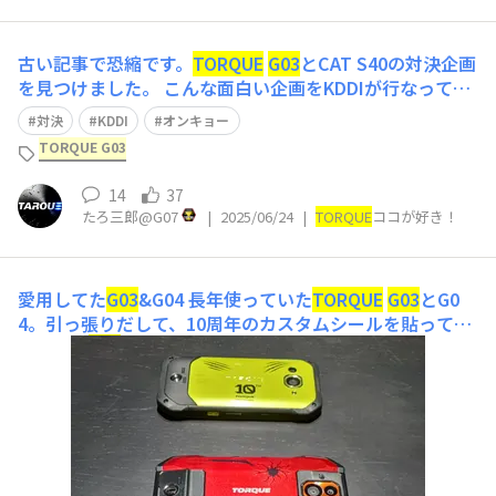
古い記事で恐縮です。
TORQUE
G03
とCAT S40の対決企画
を見つけました。 こんな面白い企画をKDDIが行なってい
たんですね。ヒーローベルトもそうでした。「Time & Sp
対決
KDDI
オンキョー
ace」がなくなって久しいですが、楽しい記事ばかりで楽
TORQUE G03
しみでした。また復活してくれないかな。 【『タフネス
ス
14
37
たろ三郎@G07
|
2025/06/24
|
TORQUE
ココが好き！
愛用してた
G03
&G04
長年使っていた
TORQUE
G03
とG0
4。引っ張りだして、10周年のカスタムシールを貼ってみ
ました。
G03
のイエローはとても気に入ってました。実
際、シールを貼ろうとすると、どこに何を貼っていいや
ら。。。迷うもんですね(笑)