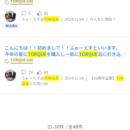
言っています。 バッテリーが膨張しているのかと思い確
TORQUE G03
認しましたが一切膨らんでいませんでした。 何かこれを
5
35
なくす方法はありますか？あと、この場合何か防水機能が
ふぉーえす@
TORQUE
|
2024/11/06
|
みんなに相談！
低下したりしますか？
解決済み
こんにちは！！初めまして！！ふぉーえすといいます。
今年の夏に
TORQUE
を購入し一気に
TORQUE
沼に引き込ま
れた13歳です。 めちゃくちゃいろいろなスマホを集めて
TORQUE G03
いるのですが、ここまで魅力を感じれたスマホは
TORQUE
24
34
だけです！！！ タフネスって素晴らしいと思わせてくれ
ふぉーえす@
TORQUE
|
2024/11/06
|
【10周年企画】
TOR
たのも
TORQUE
です。
QUE
との思い出
21-30件 / 全48件