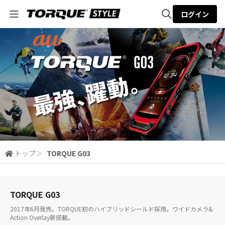
ログイン
全体検索
検索
トップ
＞
TORQUE G03
TORQUE G03
2017年6月発売。TORQUE初のハイブリッドシールド採用。ワイドカメラ&
Action Overlay新搭載。