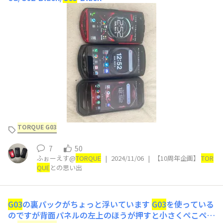
TORQUE G03
7
50
ふぉーえす@
TORQUE
|
2024/11/06
|
【10周年企画】
TOR
QUE
との思い出
G03
の裏パックがちょっと浮いています
G03
を使っている
のですが背面パネルの左上のほうが押すと小さくぺこぺこ