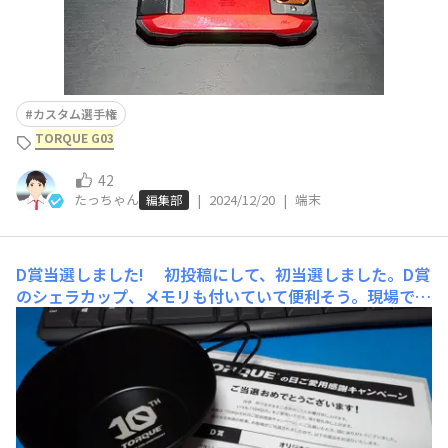
カスタム選手権
TORQUE G03
42
たっちゃん
|
2024/12/20
|
端末
編集部
D賞当選しました!
初投稿にして、初当選しました。D賞
のシェラカップ、メモリも付いていて便利そう。現場で使
おうか、飾っておこうか悩む。 ただアルミ製なので使え
ばボコボコになる…それも味かな? 大事にします、ありが
とうございました!!