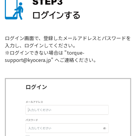
ログイン画面で、登録したメールアドレスとパスワードを
入力し、ログインしてください。
※ログインできない場合は "torque-
support@kyocera.jp" へご連絡ください。