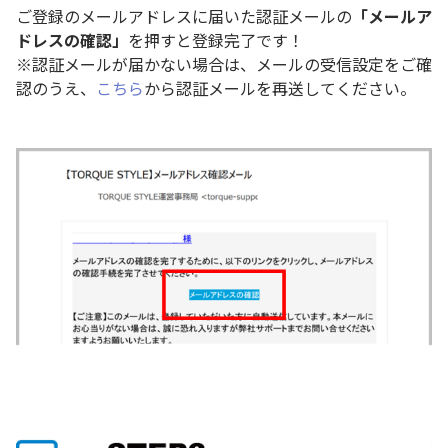
ご登録のメールアドレスに届いた認証メールの
「メールア
ドレスの確認」
を押すと登録完了です！
※認証メールが届かない場合は、メールの受信設定をご確
認のうえ、
こちら
から認証メールを再送してください。