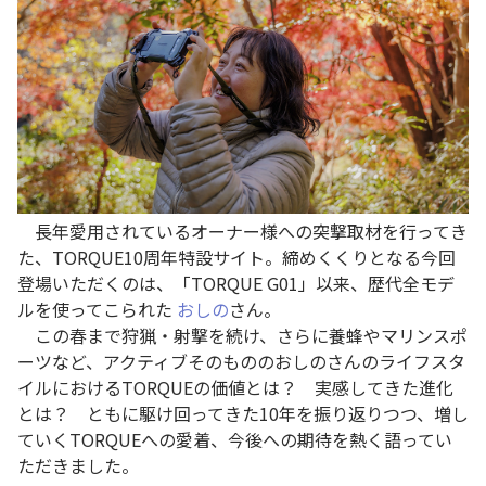
長年愛用されているオーナー様への突撃取材を行ってき
た、TORQUE10周年特設サイト。締めくくりとなる今回
登場いただくのは、「TORQUE G01」以来、歴代全モデ
ルを使ってこられた
おしの
さん。
この春まで狩猟・射撃を続け、さらに養蜂やマリンスポ
ーツなど、アクティブそのもののおしのさんのライフスタ
イルにおけるTORQUEの価値とは？ 実感してきた進化
とは？ ともに駆け回ってきた10年を振り返りつつ、増し
ていくTORQUEへの愛着、今後への期待を熱く語ってい
ただきました。