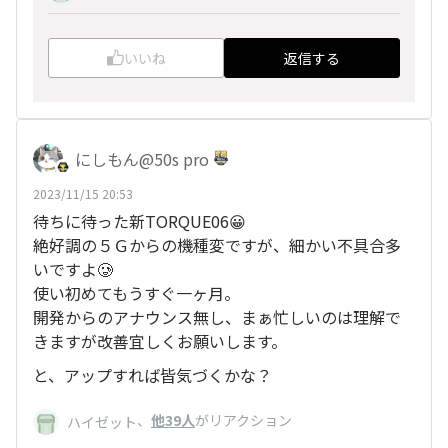
いいね
返信する
にしもん@50s pro
2023/11/15 20:53
待ちに待った新TORQUE06😀
絶好調の５Ｇからの機種変ですが、細かい不具合多
いですよ🥲
使い初めてもうすぐ一ヶ月。
開発からのアナウンス無し、まぁ忙しいのは理解で
きますが改善宜しくお願いします。
と、アップすれば皆気づくかな？
、
他39人
がリアクション
ハイゼット