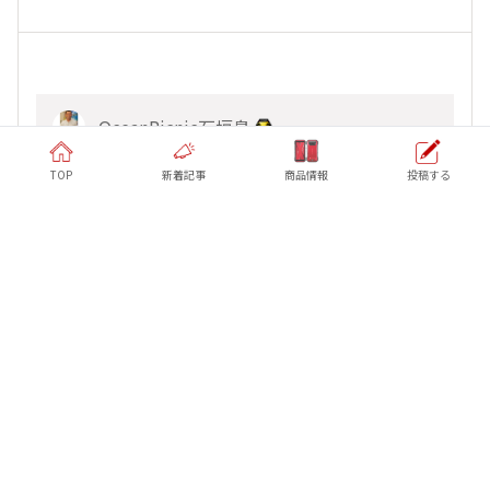
OceanPicnic石垣島
2023/06/28 00:36
TOP
新着記事
商品情報
投稿する
もっふもふ
そーだ！
我らTORQUE愛を持つユーザーのため、
限界を超えろ。
その熱意や愛は空の稲盛さんに届いてる。
、
他40人
がリアクション
bluemarine