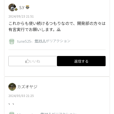
S.Y
2024/09/23 21:51
これからも使い続けるつもりなので、開発部の方々は
有言実行でお願いします。🙇
、
他35人
がリアクション
tune525
いいね
返信する
カズオヤジ
2024/05/03 21:25
、、
、
他29人
がリアクション