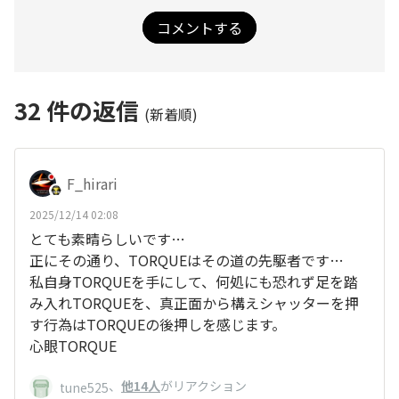
コメントする
32
件の返信
(新着順)
F_hirari
2025/12/14 02:08
とても素晴らしいです…
正にその通り、TORQUEはその道の先駆者です…
私自身TORQUEを手にして、何処にも恐れず足を踏
み入れTORQUEを、真正面から構えシャッターを押
す行為はTORQUEの後押しを感じます。
心眼TORQUE
、
他14人
がリアクション
tune525