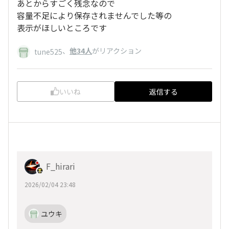
あとからすごく残念なので
容量不足により保存されませんでした等の
表示がほしいところです
、
他34人
がリアクション
tune525
いいね
返信する
F_hirari
2026/02/04 23:48
ユウキ