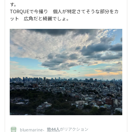
す。
TORQUEで今撮り 個人が特定さてそうな部分をカ
ット 広角だと綺麗でしょ。
、
他44人
がリアクション
bluemarine