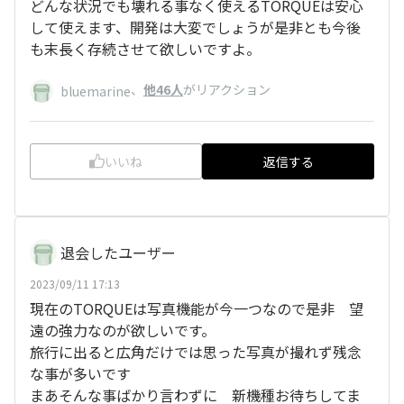
どんな状況でも壊れる事なく使えるTORQUEは安心
して使えます、開発は大変でしょうが是非とも今後
も末長く存続させて欲しいですよ。
、
他46人
がリアクション
bluemarine
いいね
返信する
退会したユーザー
2023/09/11 17:13
現在のTORQUEは写真機能が今一つなので是非 望
遠の強力なのが欲しいです。
旅行に出ると広角だけでは思った写真が撮れず残念
な事が多いです
まあそんな事ばかり言わずに 新機種お待ちしてま