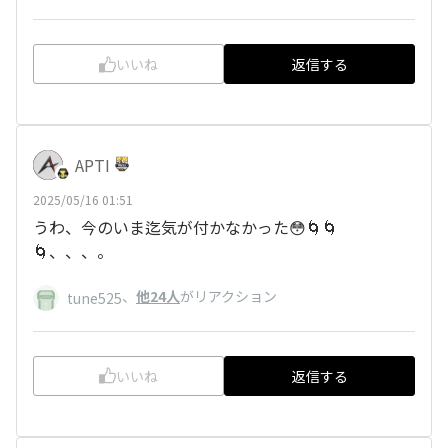
いいね
返信する
APTI
2025/05/16 01:51
うわ、今のいま迄気が付かなかった😳🌀🌀
🌀、、、。
、
他24人
がリアクション
tune525
いいね
返信する