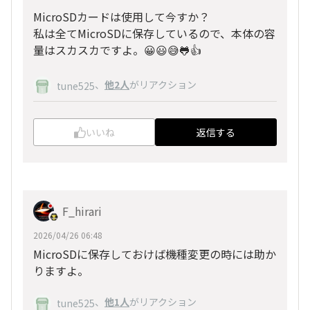
MicroSDカードは使用して今すか？
私は全てMicroSDに保存しているので、本体の容
量はスカスカですよ。😀😃😅🐸👍
、
他2人
がリアクション
tune525
いいね
返信する
F_hirari
2026/04/26 06:48
MicroSDに保存しておけば機種変更の時には助か
りますよ。
、
他1人
がリアクション
tune525