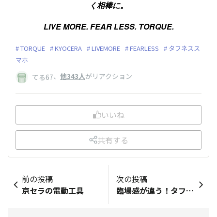
く相棒に。
LIVE MORE. FEAR LESS. TORQUE.
TORQUE
KYOCERA
LIVEMORE
FEARLESS
タフネスス
マホ
、
他343人
がリアクション
てる67
いいね
共有する
前の投稿
次の投稿
京セラの電動工具
臨場感が違う！タフスマホならではの新しい自撮り方法『TORQUE 5G』の「マルチカメラ」