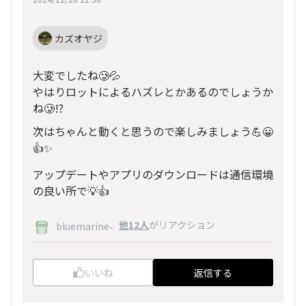
カズオヤジ
大変でしたね🥲💦
やはりロットによるハズレとかあるのでしょうか
ね🥲⁉️
次はちゃんと動くと思うので楽しみましょう💪😀
👍✨
アップデートやアプリのダウンロードは通信環境
の良い所で💡👍
、
他12人
がリアクション
bluemarine
いいね
返信する