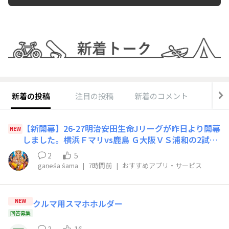
新着の投稿
注目の投稿
新着のコメント
Q
【新開幕】26-27明治安田生命Jリーグが昨日より開幕
NEW
しました。横浜Ｆマリvs鹿島 Ｇ大阪ＶＳ浦和の2試
合。Ｊリーグ公式https://www.jleague.jp/本日8/8
2
5
8/9からJ1 J2 J3の全クラブチームの開幕戦となりま
gaṇeśa śama
|
7時間前
|
おすすめアプリ・サービス
す。ここから世界だ！​2026/27シーズン Ｊリーグ開幕
セレモ
NEW
クルマ用スマホホルダー
回答募集
3
16