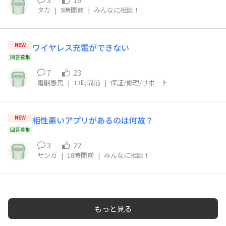
タカ
|
9時間前
|
みんなに相談！
NEW
ワイヤレス充電ができない
回答募集
7
23
電脳愚民
|
13時間前
|
保証/修理/サポート
NEW
相性悪いアプリがあるのは何故？
回答募集
3
22
サンガ
|
18時間前
|
みんなに相談！
もっと見る