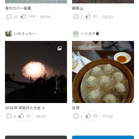
青のカバー装着
薬莱山
104
87
10
08/04
2
08/03
いのさったー
シイタケ
2026年 草加花火大会 🎇
台湾
85
89
4
08/03
1
07/30